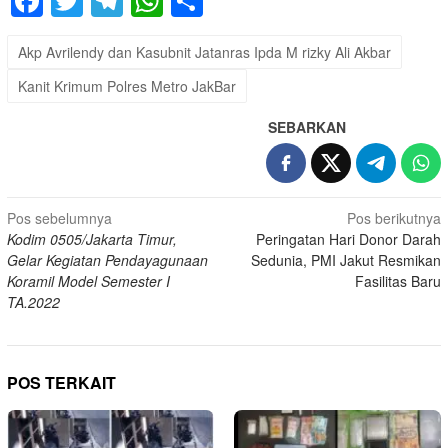
Facebook
Twitter
Telegram
WhatsApp
Share
Akp Avrilendy dan Kasubnit Jatanras Ipda M rizky Ali Akbar
Kanit Krimum Polres Metro JakBar
SEBARKAN
Navigasi
Pos sebelumnya
Pos berikutnya
Kodim 0505/Jakarta Timur,
Peringatan Hari Donor Darah
pos
Gelar Kegiatan Pendayagunaan
Sedunia, PMI Jakut Resmikan
Koramil Model Semester I
Fasilitas Baru
TA.2022
POS TERKAIT