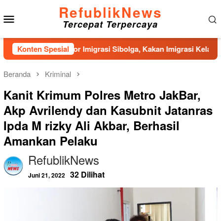
Loncat
RefublikNews
Menu
ke
Tercepat Terpercaya
konten
Mobile
an Kantor Imigrasi Sibolga, Kakan Imigrasi Kelas II Gercep Sel
Konten Spesial
Beranda
Kriminal
Kanit Krimum Polres Metro JakBar,
Akp Avrilendy dan Kasubnit Jatanras
Ipda M rizky Ali Akbar, Berhasil
Amankan Pelaku
RefublikNews
32 Dilihat
Juni 21, 2022