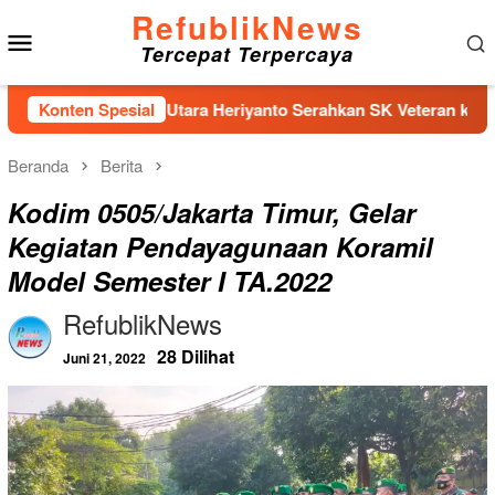
Loncat
RefublikNews
Menu
ke
Tercepat Terpercaya
konten
Mobile
 Jakarta Utara Heriyanto Serahkan SK Veteran kepada LVRI unt
Konten Spesial
Beranda
Berita
Kodim 0505/Jakarta Timur, Gelar
Kegiatan Pendayagunaan Koramil
Model Semester I TA.2022
RefublikNews
28 Dilihat
Juni 21, 2022