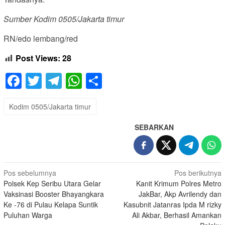
Sumber Kodim 0505/Jakarta timur
RN/edo lembang/red
Post Views:
28
Facebook
Twitter
Telegram
WhatsApp
Share
Kodim 0505/Jakarta timur
SEBARKAN
Navigasi
Pos sebelumnya
Pos berikutnya
Polsek Kep Seribu Utara Gelar
Kanit Krimum Polres Metro
pos
Vaksinasi Booster Bhayangkara
JakBar, Akp Avrilendy dan
Ke -76 di Pulau Kelapa Suntik
Kasubnit Jatanras Ipda M rizky
Puluhan Warga
Ali Akbar, Berhasil Amankan