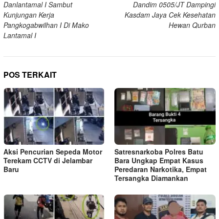
Danlantamal I Sambut
Dandim 0505/JT Dampingi
pos
Kunjungan Kerja
Kasdam Jaya Cek Kesehatan
Pangkogabwilhan I Di Mako
Hewan Qurban
Lantamal I
POS TERKAIT
Aksi Pencurian Sepeda Motor
Satresnarkoba Polres Batu
Terekam CCTV di Jelambar
Bara Ungkap Empat Kasus
Baru
Peredaran Narkotika, Empat
Tersangka Diamankan