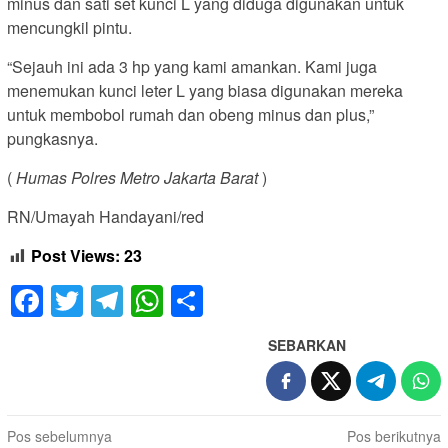
minus dan sati set kunci L yang diduga digunakan untuk
mencungkil pintu.
“Sejauh ini ada 3 hp yang kami amankan. Kami juga
menemukan kunci leter L yang biasa digunakan mereka
untuk membobol rumah dan obeng minus dan plus,”
pungkasnya.
(
Humas Polres Metro Jakarta Barat
)
RN/Umayah Handayani/red
Post Views:
23
Facebook
Twitter
Telegram
WhatsApp
Share
SEBARKAN
Navigasi
Pos sebelumnya
Pos berikutnya