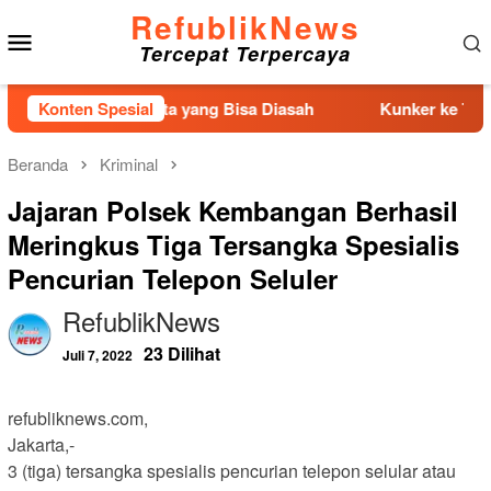
Loncat
RefublikNews
Menu
ke
Tercepat Terpercaya
konten
Mobile
Adalah Talenta yang Bisa Diasah
Konten Spesial
Kunker ke Tapteng, K
Beranda
Kriminal
Jajaran Polsek Kembangan Berhasil
Meringkus Tiga Tersangka Spesialis
Pencurian Telepon Seluler
RefublikNews
23 Dilihat
Juli 7, 2022
refubliknews.com,
Jakarta,-
3 (tiga) tersangka spesialis pencurian telepon selular atau