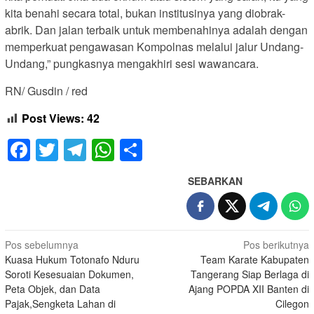
kita benahi secara total, bukan institusinya yang diobrak-
abrik. Dan jalan terbaik untuk membenahinya adalah dengan
memperkuat pengawasan Kompolnas melalui jalur Undang-
Undang,” pungkasnya mengakhiri sesi wawancara.
RN/ Gusdin / red
Post Views:
42
Facebook
Twitter
Telegram
WhatsApp
Share
SEBARKAN
Navigasi
Pos sebelumnya
Pos berikutnya
Kuasa Hukum Totonafo Nduru
Team Karate Kabupaten
pos
Soroti Kesesuaian Dokumen,
Tangerang Siap Berlaga di
Peta Objek, dan Data
Ajang POPDA XII Banten di
Pajak,Sengketa Lahan di
Cilegon