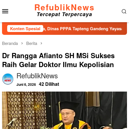
Loncat
RefublikNews
Menu
ke
Tercepat Terpercaya
konten
Mobile
ko Bencana, Dinas PPPA Tapteng Gandeng Yayasan Pusaka Indo
Konten Spesial
Beranda
Berita
Dr Rangga Afianto SH MSi Sukses
Raih Gelar Doktor Ilmu Kepolisian
RefublikNews
42 Dilihat
Juni 6, 2026