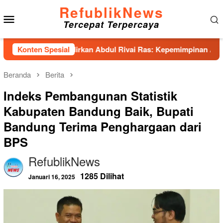
Loncat
RefublikNews
Menu
ke
Tercepat Terpercaya
konten
Mobile
Unhas Hadirkan Abdul Rivai Ras: Kepemimpinan Adalah Talenta 
Konten Spesial
Beranda
Berita
Indeks Pembangunan Statistik
Kabupaten Bandung Baik, Bupati
Bandung Terima Penghargaan dari
BPS
RefublikNews
1285 Dilihat
Januari 16, 2025