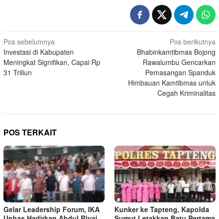
Navigasi
Pos sebelumnya
Pos berikutnya
Investasi di Kabupaten
Bhabinkamtibmas Bojong
pos
Meningkat Signifikan, Capai Rp
Rawalumbu Gencarkan
31 Triliun
Pemasangan Spanduk
Himbauan Kamtibmas untuk
Cegah Kriminalitas
POS TERKAIT
Gelar Leadership Forum, IKA
Kunker ke Tapteng, Kapolda
Unhas Hadirkan Abdul Rivai
Sumut Letakkan Batu Pertama