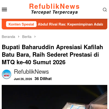
Loncat
RefublikNews
Menu
ke
Tercepat Terpercaya
konten
Mobile
 Hadirkan Abdul Rivai Ras: Kepemimpinan Adalah Talenta yang
Konten Spesial
Beranda
Berita
Bupati Baharuddin Apresiasi Kafilah
Batu Bara, Raih Sederet Prestasi di
MTQ ke-40 Sumut 2026
RefublikNews
36 Dilihat
Juni 26, 2026