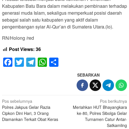
Kabupaten Batu Bara dalam melakukan pembinaan terhadap
generasi muda Islam, sekaligus memperkuat posisi daerah
sebagai salah satu kabupaten yang aktif dalam
pengembangan syiar Al-Qur’an di Sumatera Utara.(lo).
RN/Holong /red
Post Views:
36
Facebook
Twitter
Telegram
WhatsApp
Share
SEBARKAN
Navigasi
Pos sebelumnya
Pos berikutnya
Polres Jakpus Gelar Razia
Meriahkan HUT Bhayangkara
pos
Cipkon Dini Hari, 3 Orang
ke-80, Polres Sibolga Gelar
Diamankan Terkait Obat Keras
Turnamen Catur Antar-
Satkamling