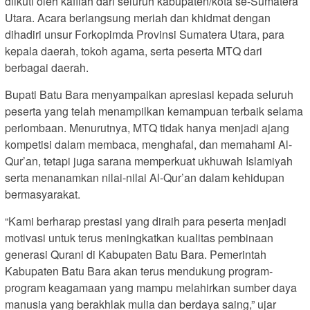
diikuti oleh kafilah dari seluruh kabupaten/kota se-Sumatera
Utara. Acara berlangsung meriah dan khidmat dengan
dihadiri unsur Forkopimda Provinsi Sumatera Utara, para
kepala daerah, tokoh agama, serta peserta MTQ dari
berbagai daerah.
Bupati Batu Bara menyampaikan apresiasi kepada seluruh
peserta yang telah menampilkan kemampuan terbaik selama
perlombaan. Menurutnya, MTQ tidak hanya menjadi ajang
kompetisi dalam membaca, menghafal, dan memahami Al-
Qur’an, tetapi juga sarana memperkuat ukhuwah Islamiyah
serta menanamkan nilai-nilai Al-Qur’an dalam kehidupan
bermasyarakat.
“Kami berharap prestasi yang diraih para peserta menjadi
motivasi untuk terus meningkatkan kualitas pembinaan
generasi Qurani di Kabupaten Batu Bara. Pemerintah
Kabupaten Batu Bara akan terus mendukung program-
program keagamaan yang mampu melahirkan sumber daya
manusia yang berakhlak mulia dan berdaya saing,” ujar