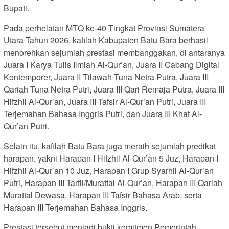
Bupati.
Pada perhelatan MTQ ke-40 Tingkat Provinsi Sumatera
Utara Tahun 2026, kafilah Kabupaten Batu Bara berhasil
menorehkan sejumlah prestasi membanggakan, di antaranya
Juara I Karya Tulis Ilmiah Al-Qur’an, Juara II Cabang Digital
Kontemporer, Juara II Tilawah Tuna Netra Putra, Juara III
Qariah Tuna Netra Putri, Juara III Qari Remaja Putra, Juara III
Hifzhil Al-Qur’an, Juara III Tafsir Al-Qur’an Putri, Juara III
Terjemahan Bahasa Inggris Putri, dan Juara III Khat Al-
Qur’an Putri.
Selain itu, kafilah Batu Bara juga meraih sejumlah predikat
harapan, yakni Harapan I Hifzhil Al-Qur’an 5 Juz, Harapan I
Hifzhil Al-Qur’an 10 Juz, Harapan I Grup Syarhil Al-Qur’an
Putri, Harapan III Tartil/Murattal Al-Qur’an, Harapan III Qariah
Murattal Dewasa, Harapan III Tafsir Bahasa Arab, serta
Harapan III Terjemahan Bahasa Inggris.
Prestasi tersebut menjadi bukti komitmen Pemerintah