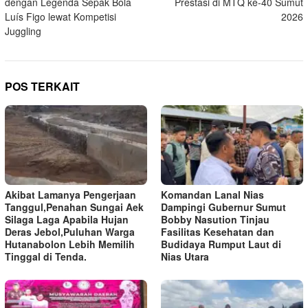
dengan Legenda Sepak Bola
Prestasi di MTQ ke-40 Sumut
Luís Figo lewat Kompetisi
2026
Juggling
POS TERKAIT
Akibat Lamanya Pengerjaan
Komandan Lanal Nias
Tanggul,Penahan Sungai Aek
Dampingi Gubernur Sumut
Silaga Laga Apabila Hujan
Bobby Nasution Tinjau
Deras Jebol,Puluhan Warga
Fasilitas Kesehatan dan
Hutanabolon Lebih Memilih
Budidaya Rumput Laut di
Tinggal di Tenda.
Nias Utara