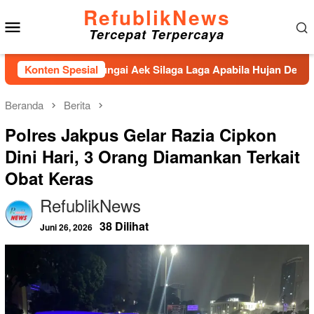
Loncat
RefublikNews
Menu
ke
Tercepat Terpercaya
konten
Mobile
nahan Sungai Aek Silaga Laga Apabila Hujan Deras Jebol,Puluh
Konten Spesial
Beranda
Berita
Polres Jakpus Gelar Razia Cipkon
Dini Hari, 3 Orang Diamankan Terkait
Obat Keras
RefublikNews
38 Dilihat
Juni 26, 2026