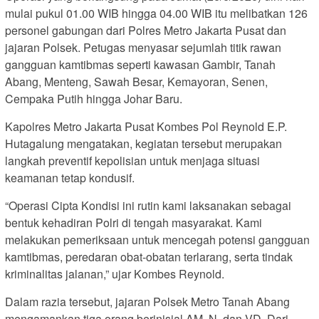
mulai pukul 01.00 WIB hingga 04.00 WIB itu melibatkan 126
personel gabungan dari Polres Metro Jakarta Pusat dan
jajaran Polsek. Petugas menyasar sejumlah titik rawan
gangguan kamtibmas seperti kawasan Gambir, Tanah
Abang, Menteng, Sawah Besar, Kemayoran, Senen,
Cempaka Putih hingga Johar Baru.
Kapolres Metro Jakarta Pusat Kombes Pol Reynold E.P.
Hutagalung mengatakan, kegiatan tersebut merupakan
langkah preventif kepolisian untuk menjaga situasi
keamanan tetap kondusif.
“Operasi Cipta Kondisi ini rutin kami laksanakan sebagai
bentuk kehadiran Polri di tengah masyarakat. Kami
melakukan pemeriksaan untuk mencegah potensi gangguan
kamtibmas, peredaran obat-obatan terlarang, serta tindak
kriminalitas jalanan,” ujar Kombes Reynold.
Dalam razia tersebut, jajaran Polsek Metro Tanah Abang
mengamankan tiga orang berinisial AM, N, dan VD. Dari