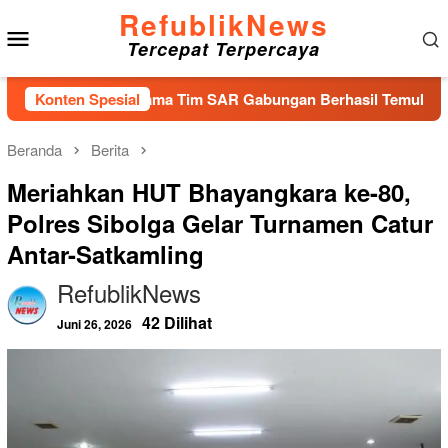
Loncat
RefublikNews
Menu
ke
Tercepat Terpercaya
konten
Mobile
ang Bersama Tim SAR Gabungan Berhasil Temukan Korban Terak
Konten Spesial
Beranda
Berita
Meriahkan HUT Bhayangkara ke-80,
Polres Sibolga Gelar Turnamen Catur
Antar-Satkamling
RefublikNews
42 Dilihat
Juni 26, 2026