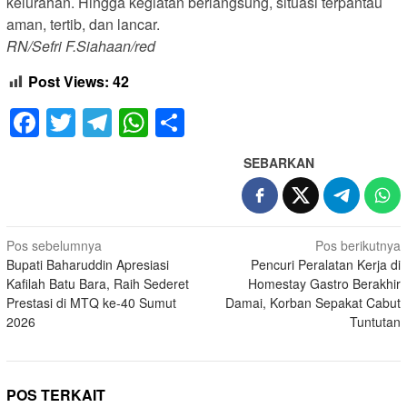
kelurahan. Hingga kegiatan berlangsung, situasi terpantau
aman, tertib, dan lancar.
RN/Sefri F.Siahaan/red
Post Views:
42
Facebook
Twitter
Telegram
WhatsApp
Share
SEBARKAN
Navigasi
Pos sebelumnya
Pos berikutnya
Bupati Baharuddin Apresiasi
Pencuri Peralatan Kerja di
pos
Kafilah Batu Bara, Raih Sederet
Homestay Gastro Berakhir
Prestasi di MTQ ke-40 Sumut
Damai, Korban Sepakat Cabut
2026
Tuntutan
POS TERKAIT