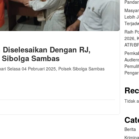
Pandan
Masyar
Lebih 
Terjad
Raih P
2026, 
ATR/BP
 Diselesaikan Dengan RJ,
Pemkab
k Sibolga Sambas
Audien
Pemuli
ari Selasa 04 Pebruari 2025, Polsek Sibolga Sambas
Pengar
m
sApp
are
Rec
Tidak a
Cat
Berita
Krimina