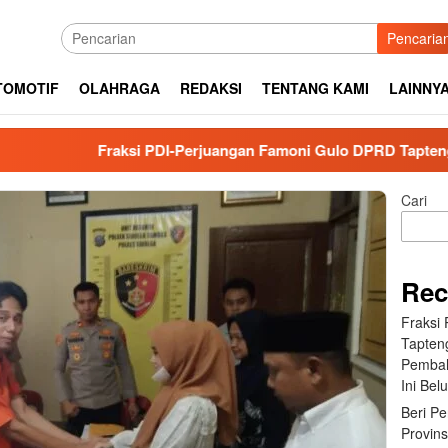
Pencaria
TOMOTIF
OLAHRAGA
REDAKSI
TENTANG KAMI
LAINNY
Fraksi PDI-Perjuangan Famoni Gulo DPRD Tapteng, Bungkam S
Cari
Rec
Fraksi
Tapten
Pembah
Ini Bel
Beri P
Provin