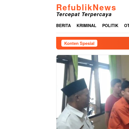
Loncat
RefublikNews
ke
Tercepat Terpercaya
konten
BERITA
KRIMINAL
POLITIK
O
Konten Spesial