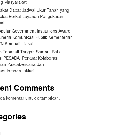
g Masyarakat
akat Dapat Jadwal Ukur Tanah yang
Jelas Berkat Layanan Pengukuran
wal
opular Government Institutions Award
Kinerja Komunikasi Publik Kementerian
N Kembali Diakui
 Tapanuli Tengah Sambut Baik
si PESADA: Perkuat Kolaborasi
han Pascabencana dan
usutamaan Inklusi.
ent Comments
da komentar untuk ditampilkan.
egories
l