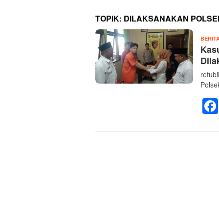
TOPIK:
DILAKSANAKAN POLSE
BERIT
Kasu
Dila
refub
Polse