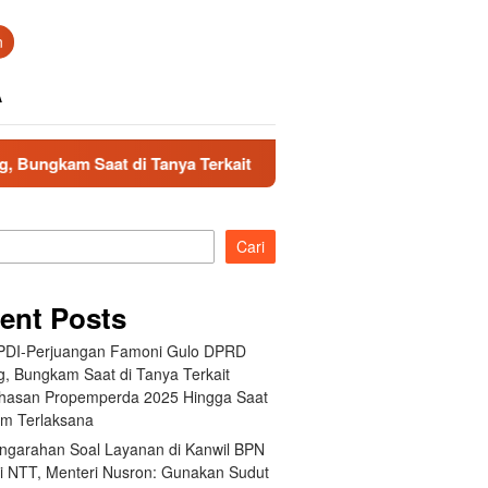
n
A
aat di Tanya Terkait Pembahasan Propemperda 2025 Hingga Saa
Cari
ent Posts
 PDI-Perjuangan Famoni Gulo DPRD
g, Bungkam Saat di Tanya Terkait
asan Propemperda 2025 Hingga Saat
um Terlaksana
engarahan Soal Layanan di Kanwil BPN
si NTT, Menteri Nusron: Gunakan Sudut