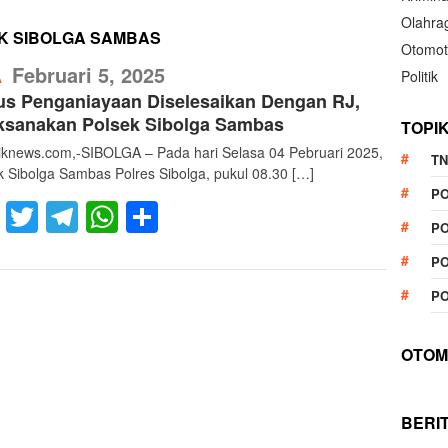
Olahra
K SIBOLGA SAMBAS
Otomot
RefublikNews
Februari 5, 2025
Politik
A
s Penganiayaan Diselesaikan Dengan RJ,
ksanakan Polsek Sibolga Sambas
TOPI
liknews.com,-SIBOLGA – Pada hari Selasa 04 Pebruari 2025,
TN
k Sibolga Sambas Polres Sibolga, pukul 08.30 […]
P
Facebook
Twitter
Telegram
WhatsApp
Share
PO
PO
PO
OTOM
BERI