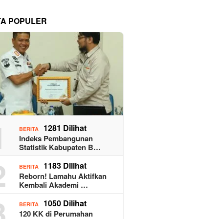
TA POPULER
1
1281 Dilihat
BERITA
Indeks Pembangunan
Statistik Kabupaten B…
2
1183 Dilihat
BERITA
Reborn! Lamahu Aktifkan
Kembali Akademi …
3
1050 Dilihat
BERITA
120 KK di Perumahan