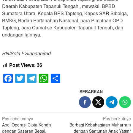
Daerah Kabupaten Tapanuli Tengah , mewakili BPBD
Sumatera Utara, Kepala BPS Tapteng, Kapos SAR Sibolga,
BMKG, Badan Pertanahan Nasional, para Pimpinan OPD
Tapteng, para Camat se Kabupaten Tapanuli Tengah, dan
undangan lainnya.
RN/Sefri F.Siahaan/red
Post Views:
36
Facebook
Twitter
Telegram
WhatsApp
Share
SEBARKAN
Navigasi
Pos sebelumnya
Pos berikutnya
Apel Operasi Cipta Kondisi
Berbagi Kebahagiaan Muharram
pos
dengan Sasaran Begal,
dengan Santunan Anak Yatim”