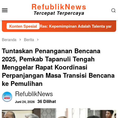
Loncat
RefublikNews
Menu
ke
Tercepat Terpercaya
konten
Mobile
 Rivai Ras: Kepemimpinan Adalah Talenta yang Bisa Diasah
Konten Spesial
Beranda
Berita
Tuntaskan Penanganan Bencana
2025, Pemkab Tapanuli Tengah
Menggelar Rapat Koordinasi
Perpanjangan Masa Transisi Bencana
ke Pemulihan
RefublikNews
36 Dilihat
Juni 24, 2026