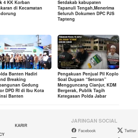
k 4 KK Korban
Setdakab kabupaten
karan di Kecamatan
Tapanuli Tengah,Menerima
ndorung
Seluruh Dokumen DPC PJS
Tapteng
lda Banten Hadiri
Pengakuan Penjual Pil Koplo
nd Breaking
Soal Dugaan “Setoran”
bangunan Gedung
Mengguncang Cianjur, KDM
or DPD RI di Ibu Kota
Bergerak, Publik Tagih
insi Banten
Ketegasan Polda Jabar
JARINGAN SOCIAL
KARIR
Facebook
Twitter
ACY