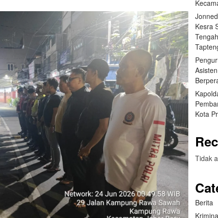
Kecama
Jonned
Kesra 
Tengah
Tapten
Pengur
Asisten
Berper
Kapold
Pemban
Kota Pr
Rec
Tidak a
Cat
Berita
Krimina