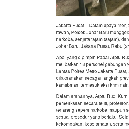
Jakarta Pusat – Dalam upaya menj
rawan, Polsek Johar Baru menggela
narkoba, senjata tajam (sajam), d
Johar Baru, Jakarta Pusat, Rabu (24
Apel yang dipimpin Padal Aiptu Rud
melibatkan 18 personel gabungan ya
Lantas Polres Metro Jakarta Pusa
dilaksanakan sebagai langkah prev
kamtibmas, termasuk aksi kriminali
Dalam arahannya, Aiptu Rudi Kurn
pemeriksaan secara teliti, profesi
terlarang seperti narkoba maupun s
sesuai prosedur yang berlaku. Sela
kekompakan, keselamatan, serta m