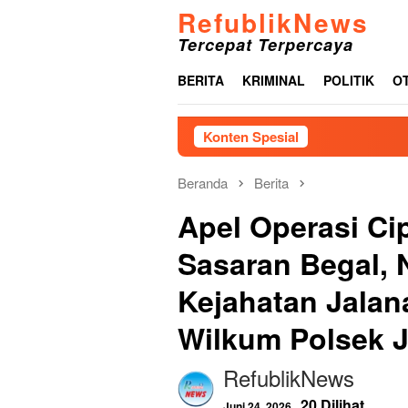
Loncat
RefublikNews
ke
Tercepat Terpercaya
konten
BERITA
KRIMINAL
POLITIK
O
Konten Spesial
Perkuat Sis
Beranda
Berita
Apel Operasi Ci
Sasaran Begal, 
Kejahatan Jalana
Wilkum Polsek 
RefublikNews
20 Dilihat
Juni 24, 2026