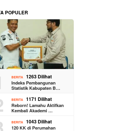
TA POPULER
1
1263 Dilihat
BERITA
Indeks Pembangunan
Statistik Kabupaten B…
2
1171 Dilihat
BERITA
Reborn! Lamahu Aktifkan
Kembali Akademi …
3
1043 Dilihat
BERITA
120 KK di Perumahan