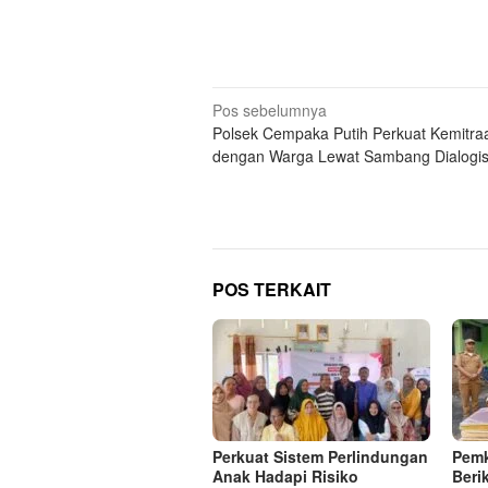
Navigasi
Pos sebelumnya
Polsek Cempaka Putih Perkuat Kemitra
pos
dengan Warga Lewat Sambang Dialogi
POS TERKAIT
Perkuat Sistem Perlindungan
Pemk
Anak Hadapi Risiko
Beri