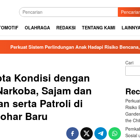
Pencaria
TOMOTIF
OLAHRAGA
REDAKSI
TENTANG KAMI
LAINNY
tem Perlindungan Anak Hadapi Risiko Bencana, Dinas PPPA Tap
Cari
pta Kondisi dengan
Narkoba, Sajam dan
Rec
n serta Patroli di
Perkua
Risiko
Johar Baru
Ganden
the Ch
Pemkab
Sosial