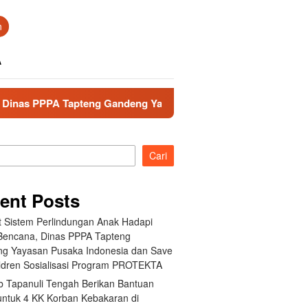
n
A
teng Gandeng Yayasan Pusaka Indonesia dan Save the Children
Cari
ent Posts
t Sistem Perlindungan Anak Hadapi
 Bencana, Dinas PPPA Tapteng
g Yayasan Pusaka Indonesia dan Save
ildren Sosialisasi Program PROTEKTA
 Tapanuli Tengah Berikan Bantuan
 untuk 4 KK Korban Kebakaran di