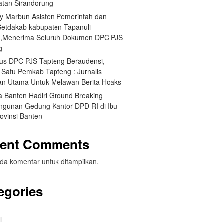
tan Sirandorung
y Marbun Asisten Pemerintah dan
Setdakab kabupaten Tapanuli
,Menerima Seluruh Dokumen DPC PJS
g
us DPC PJS Tapteng Beraudensi,
 Satu Pemkab Tapteng : Jurnalis
an Utama Untuk Melawan Berita Hoaks
a Banten Hadiri Ground Breaking
gunan Gedung Kantor DPD RI di Ibu
ovinsi Banten
ent Comments
da komentar untuk ditampilkan.
egories
l