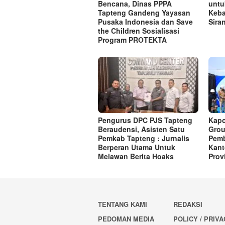
Bencana, Dinas PPPA
untu
Tapteng Gandeng Yayasan
Keba
Pusaka Indonesia dan Save
Sira
the Children Sosialisasi
Program PROTEKTA
Pengurus DPC PJS Tapteng
Kapo
Beraudensi, Asisten Satu
Grou
Pemkab Tapteng : Jurnalis
Pem
Berperan Utama Untuk
Kant
Melawan Berita Hoaks
Prov
TENTANG KAMI
REDAKSI
PEDOMAN MEDIA
POLICY / PRIV