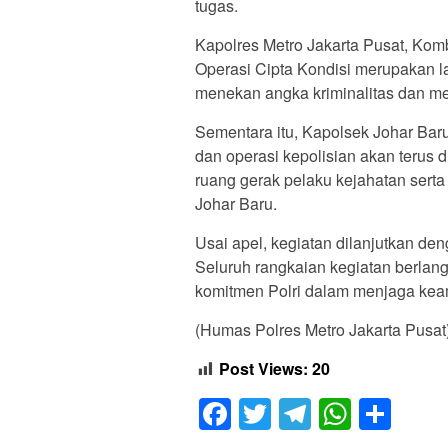
tugas.
Kapolres Metro Jakarta Pusat, Ko
Operasi Cipta Kondisi merupakan la
menekan angka kriminalitas dan me
Sementara itu, Kapolsek Johar Bar
dan operasi kepolisian akan terus
ruang gerak pelaku kejahatan sert
Johar Baru.
Usai apel, kegiatan dilanjutkan den
Seluruh rangkaian kegiatan berlang
komitmen Polri dalam menjaga ke
(Humas Polres Metro Jakarta Pusat
Post Views:
20
Facebook
Twitter
Telegram
Whats
Sha