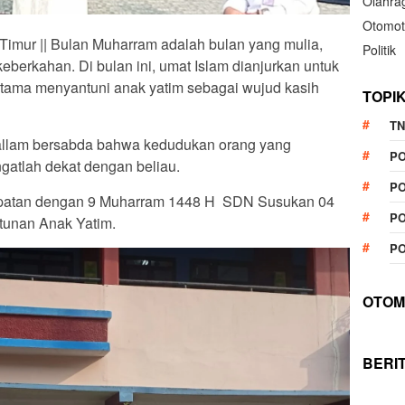
Olahra
Otomot
 Timur || Bulan Muharram adalah bulan yang mulia,
Politik
eberkahan. Di bulan ini, umat Islam dianjurkan untuk
tama menyantuni anak yatim sebagai wujud kasih
TOPI
TN
 sallam bersabda bahwa kedudukan orang yang
P
gatlah dekat dengan beliau.
PO
tepatan dengan 9 Muharram 1448 H SDN Susukan 04
PO
tunan Anak Yatim.
PO
OTOM
BERI