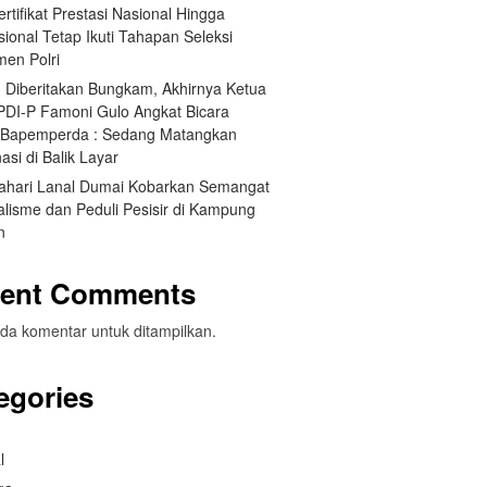
Sertifikat Prestasi Nasional Hingga
sional Tetap Ikuti Tahapan Seleksi
men Polri
h Diberitakan Bungkam, Akhirnya Ketua
 PDI-P Famoni Gulo Angkat Bicara
t Bapemperda : Sedang Matangkan
asi di Balik Layar
ahari Lanal Dumai Kobarkan Semangat
alisme dan Peduli Pesisir di Kampung
n
ent Comments
da komentar untuk ditampilkan.
egories
l