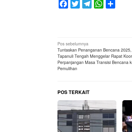
Facebook
Twitter
Telegram
Whats
Sha
Navigasi
Pos sebelumnya
Tuntaskan Penanganan Bencana 2025
pos
Tapanuli Tengah Menggelar Rapat Koor
Perpanjangan Masa Transisi Bencana k
Pemulihan
POS TERKAIT