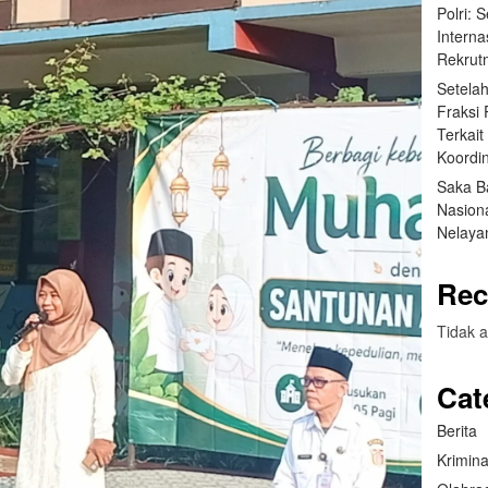
Polri: 
Interna
Rekrut
Setela
Fraksi
Terkai
Koordin
Saka B
Nasion
Nelaya
Rec
Tidak a
Cat
Berita
Krimina