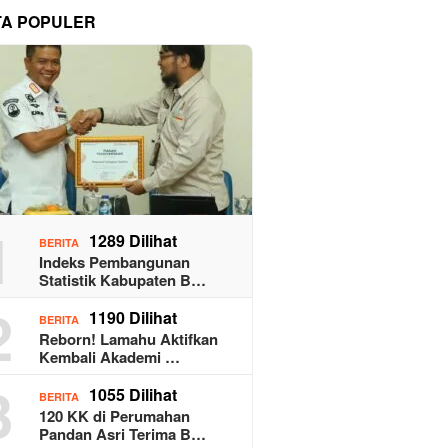
TA POPULER
1
1289 Dilihat
BERITA
Indeks Pembangunan
Statistik Kabupaten B…
2
1190 Dilihat
BERITA
Reborn! Lamahu Aktifkan
Kembali Akademi …
3
1055 Dilihat
BERITA
120 KK di Perumahan
Pandan Asri Terima B…