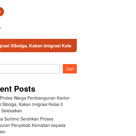
n
A
asi Kelas II Gercep Selesaikan
Keluarga Sutrimo Serahk
Cari
ent Posts
t Protes Warga Pembangunan Kantor
i Sibolga, Kakan Imigrasi Kelas II
 Selesaikan
ga Sutrimo Serahkan Proses
suran Penyebab Kematian kepada
ian