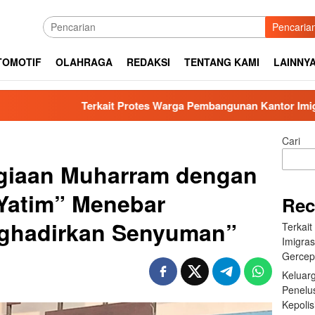
Pencaria
TOMOTIF
OLAHRAGA
REDAKSI
TENTANG KAMI
LAINNY
Protes Warga Pembangunan Kantor Imigrasi Sibolga, Kakan Imigr
Cari
giaan Muharram dengan
Yatim” Menebar
Rec
ghadirkan Senyuman”
Terkai
Imigras
Gercep
Keluar
Penelu
Kepolis