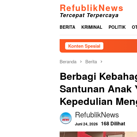
Loncat
RefublikNews
ke
Tercepat Terpercaya
konten
BERITA
KRIMINAL
POLITIK
O
Konten Spesial
Terkait 
Beranda
Berita
Berbagi Kebaha
Santunan Anak 
Kepedulian Men
RefublikNews
168 Dilihat
Juni 24, 2026