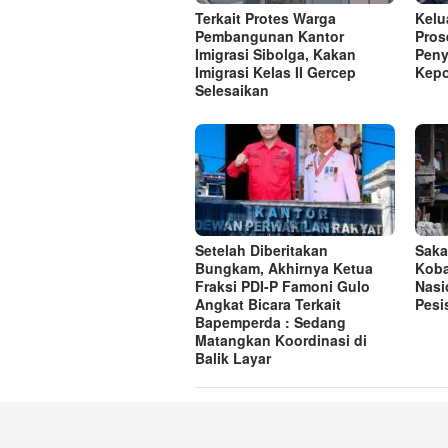
Terkait Protes Warga
Kelu
Pembangunan Kantor
Pros
Imigrasi Sibolga, Kakan
Peny
Imigrasi Kelas II Gercep
Kepo
Selesaikan
Setelah Diberitakan
Saka
Bungkam, Akhirnya Ketua
Koba
Fraksi PDI-P Famoni Gulo
Nasi
Angkat Bicara Terkait
Pesi
Bapemperda : Sedang
Matangkan Koordinasi di
Balik Layar