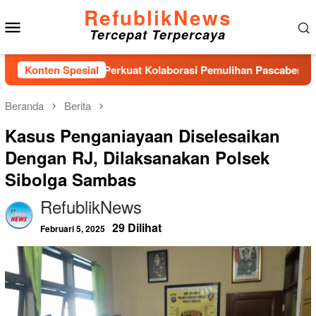
Loncat
RefublikNews
Menu
ke
Tercepat Terpercaya
konten
Mobile
DA: Perkuat Kolaborasi Pemulihan Pascabencana dan Pengarus
Konten Spesial
Beranda
Berita
Kasus Penganiayaan Diselesaikan
Dengan RJ, Dilaksanakan Polsek
Sibolga Sambas
RefublikNews
29 Dilihat
Februari 5, 2025