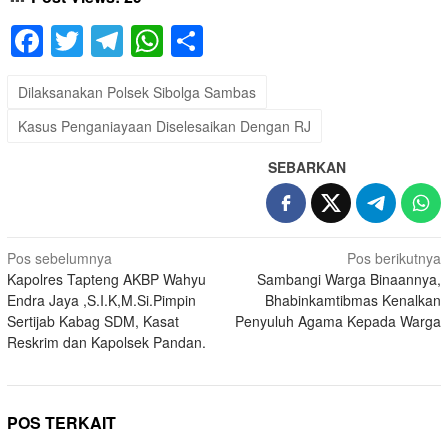
Facebook
Twitter
Telegram
WhatsApp
Share
Dilaksanakan Polsek Sibolga Sambas
Kasus Penganiayaan Diselesaikan Dengan RJ
SEBARKAN
Navigasi
Pos sebelumnya
Pos berikutnya
Kapolres Tapteng AKBP Wahyu
Sambangi Warga Binaannya,
pos
Endra Jaya ,S.I.K,M.Si.Pimpin
Bhabinkamtibmas Kenalkan
Sertijab Kabag SDM, Kasat
Penyuluh Agama Kepada Warga
Reskrim dan Kapolsek Pandan.
POS TERKAIT