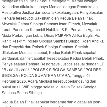
mengakibatkan Pihak Kedua mengalami Memar diwajah.
Kemudian dilakukan upaya Mediasi dengan Pendekatan
Restorative Justice dan secara kekeluargaan. Penyelesaian
Perkara tersebut di Saksikan oleh Kedua Belah Pihak,
Mewakili Camat Sibolga Sambas Irsan Fitriadi, Mewakili
Lurah Pancuran Kerambil Habibie, S.Pi, Penyuluh Agama
Muda Parlaungan Lubis, Dinas PMKPPA Afrika Bugis, Ps.
Kanit Reskrim Polsek Sibolga Sambas Brigpol Roeri Andika
dan Penyidik dari Polsek Sibolga Sambas. Setelah
dilakukan Mediasi tersebut, Kedua Belah Pihak sepakat
Berdamai, dan tercapailah kesepakatan Kedua Belah Pihak.
Penyelesaian Perkara Restorative Justice sesuai dengan LP
/ B / 08 / II / 2025 / POLSEK SIBOLGA SAMBAS / POLRES
SIBOLGA / POLDA SUMATERA UTARA, Tanggal 01
Pebruari 2025. Acara Mediasi tersebut berlangsung dari
pukul 08.30 WIB hingga selesai di Mako Polsek Sibolga
Sambas Polres Sibolga.
Kedua Belah Pihak sepakat berdamai dan dicapailah poin-