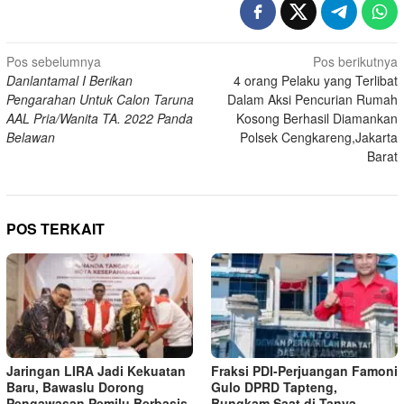
Navigasi
Pos sebelumnya
Pos berikutnya
Danlantamal I Berikan
4 orang Pelaku yang Terlibat
pos
Pengarahan Untuk Calon Taruna
Dalam Aksi Pencurian Rumah
AAL Pria/Wanita TA. 2022 Panda
Kosong Berhasil Diamankan
Belawan
Polsek Cengkareng,Jakarta
Barat
POS TERKAIT
Jaringan LIRA Jadi Kekuatan
Fraksi PDI-Perjuangan Famoni
Baru, Bawaslu Dorong
Gulo DPRD Tapteng,
Pengawasan Pemilu Berbasis
Bungkam Saat di Tanya