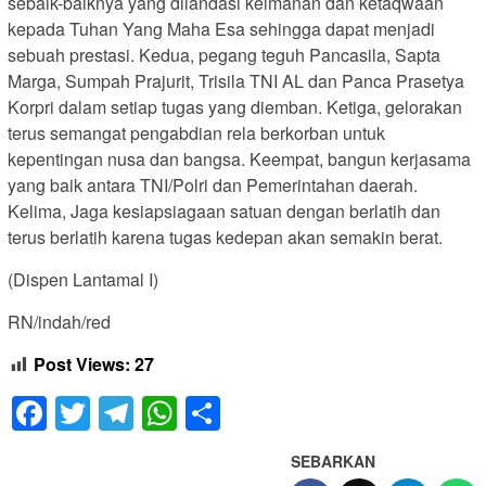
sebaik-baiknya yang dilandasi keimanan dan ketaqwaan
kepada Tuhan Yang Maha Esa sehingga dapat menjadi
sebuah prestasi. Kedua, pegang teguh Pancasila, Sapta
Marga, Sumpah Prajurit, Trisila TNI AL dan Panca Prasetya
Korpri dalam setiap tugas yang diemban. Ketiga, gelorakan
terus semangat pengabdian rela berkorban untuk
kepentingan nusa dan bangsa. Keempat, bangun kerjasama
yang baik antara TNI/Polri dan Pemerintahan daerah.
Kelima, Jaga kesiapsiagaan satuan dengan berlatih dan
terus berlatih karena tugas kedepan akan semakin berat.
(Dispen Lantamal I)
RN/indah/red
Post Views:
27
Facebook
Twitter
Telegram
WhatsApp
Share
SEBARKAN