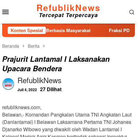
Loncat
RefublikNews
Menu
ke
Tercepat Terpercaya
konten
Mobile
asan Pemilu Berbasis Masyarakat
Konten Spesial
Fraksi PDI-Perjuanga
Beranda
Berita
Prajurit Lantamal I Laksanakan
Upacara Bendera
RefublikNews
27 Dilihat
Juli 4, 2022
refubliknews.com,
Belawan,- Komandan Pangkalan Utama TNI Angkatan Laut
(Danlantamal) I Belawan Laksamana Pertama TNI Johanes
Djanarko Wibowo yang diwakili oleh Wadan Lantamal I
Kolonel Marinir Amir Kasman bertindak sebagai Inspektur