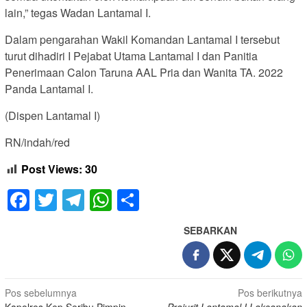
lain,” tegas Wadan Lantamal I.
Dalam pengarahan Wakil Komandan Lantamal I tersebut
turut dihadiri I Pejabat Utama Lantamal I dan Panitia
Penerimaan Calon Taruna AAL Pria dan Wanita TA. 2022
Panda Lantamal I.
(Dispen Lantamal I)
RN/indah/red
Post Views:
30
Facebook
Twitter
Telegram
WhatsApp
Share
SEBARKAN
Navigasi
Pos sebelumnya
Pos berikutnya
Kapolres Kep Seribu Pimpin
Prajurit Lantamal I Laksanakan