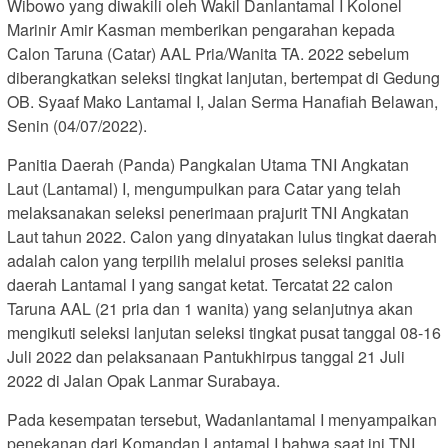
Wibowo yang diwakili oleh Wakil Danlantamal I Kolonel
Marinir Amir Kasman memberikan pengarahan kepada
Calon Taruna (Catar) AAL Pria/Wanita TA. 2022 sebelum
diberangkatkan seleksi tingkat lanjutan, bertempat di Gedung
OB. Syaaf Mako Lantamal I, Jalan Serma Hanafiah Belawan,
Senin (04/07/2022).
Panitia Daerah (Panda) Pangkalan Utama TNI Angkatan
Laut (Lantamal) I, mengumpulkan para Catar yang telah
melaksanakan seleksi penerimaan prajurit TNI Angkatan
Laut tahun 2022. Calon yang dinyatakan lulus tingkat daerah
adalah calon yang terpilih melalui proses seleksi panitia
daerah Lantamal I yang sangat ketat. Tercatat 22 calon
Taruna AAL (21 pria dan 1 wanita) yang selanjutnya akan
mengikuti seleksi lanjutan seleksi tingkat pusat tanggal 08-16
Juli 2022 dan pelaksanaan Pantukhirpus tanggal 21 Juli
2022 di Jalan Opak Lanmar Surabaya.
Pada kesempatan tersebut, Wadanlantamal I menyampaikan
penekanan dari Komandan Lantamal I bahwa saat ini TNI