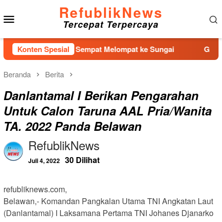
Loncat
RefublikNews
Menu
ke
Tercepat Terpercaya
konten
Mobile
 Tengah, Diduga Sempat Melompat ke Sungai
Konten Spesial
Gasak Emas 
Beranda
Berita
Danlantamal I Berikan Pengarahan
Untuk Calon Taruna AAL Pria/Wanita
TA. 2022 Panda Belawan
RefublikNews
30 Dilihat
Juli 4, 2022
refubliknews.com,
Belawan,- Komandan Pangkalan Utama TNI Angkatan Laut
(Danlantamal) I Laksamana Pertama TNI Johanes Djanarko