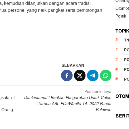
Olahra
, kemudian dilanjutkan dengan acara tradisi
Otomot
ua personel yang naik pangkat serta pemotongan
Politik
TOPI
TN
App
re
P
PO
SEBARKAN
PO
PO
Pos berikutnya
OTOM
gkatan 1
Danlantamal I Berikan Pengarahan Untuk Calon
Taruna AAL Pria/Wanita TA. 2022 Panda
0 Orang
Belawan
BERI