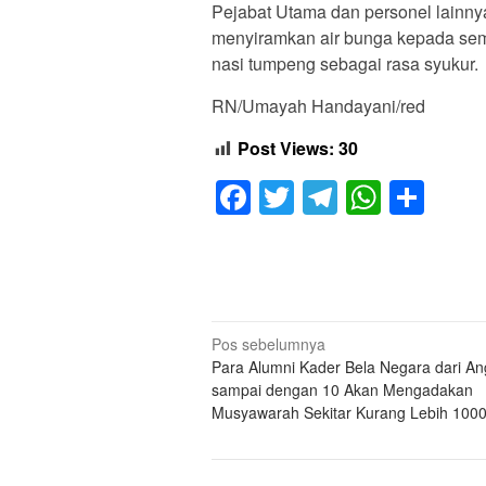
Pejabat Utama dan personel lainnya
menyiramkan air bunga kepada sem
nasi tumpeng sebagai rasa syukur.
RN/Umayah Handayani/red
Post Views:
30
Facebook
Twitter
Telegram
Whats
Sha
Navigasi
Pos sebelumnya
Para Alumni Kader Bela Negara dari An
pos
sampai dengan 10 Akan Mengadakan
Musyawarah Sekitar Kurang Lebih 100