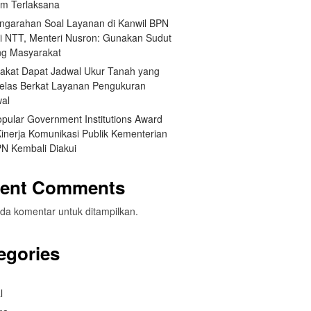
um Terlaksana
engarahan Soal Layanan di Kanwil BPN
si NTT, Menteri Nusron: Gunakan Sudut
g Masyarakat
akat Dapat Jadwal Ukur Tanah yang
Jelas Berkat Layanan Pengukuran
wal
opular Government Institutions Award
Kinerja Komunikasi Publik Kementerian
N Kembali Diakui
ent Comments
da komentar untuk ditampilkan.
egories
l