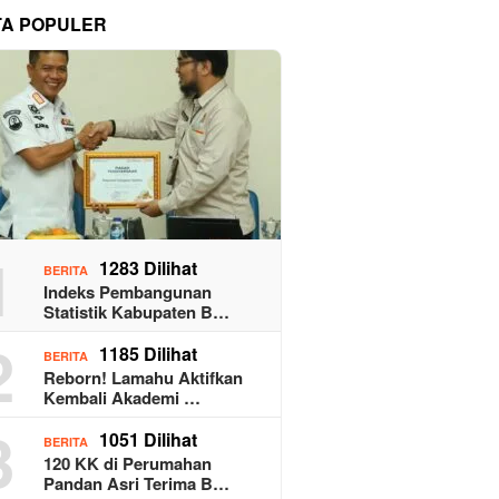
TA POPULER
1
1283 Dilihat
BERITA
Indeks Pembangunan
Statistik Kabupaten B…
2
1185 Dilihat
BERITA
Reborn! Lamahu Aktifkan
Kembali Akademi …
3
1051 Dilihat
BERITA
120 KK di Perumahan
Pandan Asri Terima B…