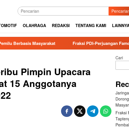
Pencaria
TOMOTIF
OLAHRAGA
REDAKSI
TENTANG KAMI
LAINNY
asis Masyarakat
Fraksi PDI-Perjuangan Famoni Gulo D
Cari
ribu Pimpin Upacara
at 15 Anggotanya
Rec
022
Jaring
Dorong
Masyar
Fraksi
Tapten
Pembah