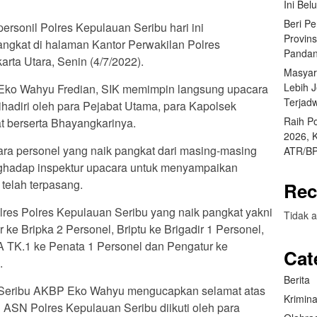
Ini Bel
Beri P
sonil Polres Kepulauan Seribu hari ini
Provin
ngkat di halaman Kantor Perwakilan Polres
Pandan
rta Utara, Senin (4/7/2022).
Masyar
Lebih 
Eko Wahyu Fredian, SIK memimpin langsung upacara
Terjad
hadiri oleh para Pejabat Utama, para Kapolsek
Raih P
t berserta Bhayangkarinya.
2026, 
ara personel yang naik pangkat dari masing-masing
ATR/BP
ghadap inspektur upacara untuk menyampaikan
telah terpasang.
Rec
lres Polres Kepulauan Seribu yang naik pangkat yakni
Tidak a
r ke Bripka 2 Personel, Briptu ke Brigadir 1 Personel,
A TK.1 ke Penata 1 Personel dan Pengatur ke
Cat
.
Berita
n Seribu AKBP Eko Wahyu mengucapkan selamat atas
Krimina
 ASN Polres Kepulauan Seribu diikuti oleh para