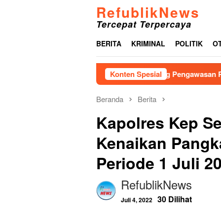
Loncat
RefublikNews
ke
Tercepat Terpercaya
konten
BERITA
KRIMINAL
POLITIK
O
A Jadi Kekuatan Baru, Bawaslu Dorong Pengawasan Pemilu Berb
Konten Spesial
Beranda
Berita
Kapolres Kep Se
Kenaikan Pangk
Periode 1 Juli 2
RefublikNews
30 Dilihat
Juli 4, 2022