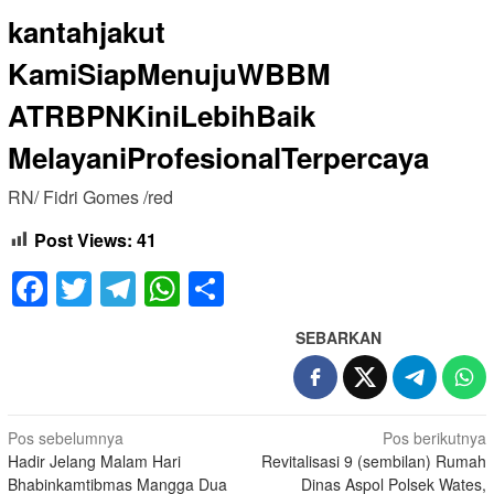
kantahjakut
KamiSiapMenujuWBBM
ATRBPNKiniLebihBaik
MelayaniProfesionalTerpercaya
RN/ Fidri Gomes /red
Post Views:
41
Facebook
Twitter
Telegram
WhatsApp
Share
SEBARKAN
Navigasi
Pos sebelumnya
Pos berikutnya
Hadir Jelang Malam Hari
Revitalisasi 9 (sembilan) Rumah
pos
Bhabinkamtibmas Mangga Dua
Dinas Aspol Polsek Wates,