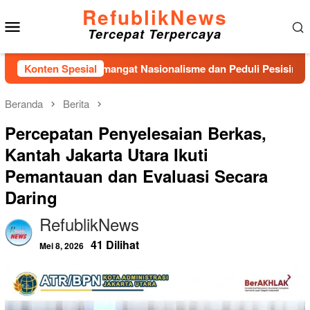
Loncat
RefublikNews
Menu
ke
Tercepat Terpercaya
konten
Mobile
barkan Semangat Nasionalisme dan Peduli Pesisir di Kampung 
Konten Spesial
Beranda
Berita
Percepatan Penyelesaian Berkas,
Kantah Jakarta Utara Ikuti
Pemantauan dan Evaluasi Secara
Daring
RefublikNews
41 Dilihat
Mei 8, 2026