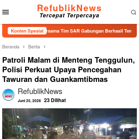
Loncat
RefublikNews
Menu
ke
Tercepat Terpercaya
konten
Mobile
tpanjang Bersama Tim SAR Gabungan Berhasil Temukan Korban T
Konten Spesial
Beranda
Berita
Patroli Malam di Menteng Tenggulun,
Polisi Perkuat Upaya Pencegahan
Tawuran dan Guankamtibmas
RefublikNews
23 Dilihat
Juni 25, 2026