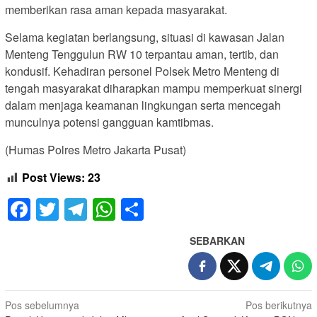
memberikan rasa aman kepada masyarakat.
Selama kegiatan berlangsung, situasi di kawasan Jalan
Menteng Tenggulun RW 10 terpantau aman, tertib, dan
kondusif. Kehadiran personel Polsek Metro Menteng di
tengah masyarakat diharapkan mampu memperkuat sinergi
dalam menjaga keamanan lingkungan serta mencegah
munculnya potensi gangguan kamtibmas.
(Humas Polres Metro Jakarta Pusat)
Post Views:
23
Facebook
Twitter
Telegram
WhatsApp
Share
SEBARKAN
Navigasi
Pos sebelumnya
Pos berikutnya