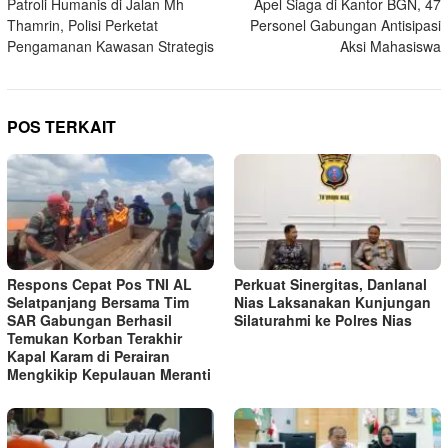
Patroli Humanis di Jalan Mh
Apel Siaga di Kantor BGN, 47
pos
Thamrin, Polisi Perketat
Personel Gabungan Antisipasi
Pengamanan Kawasan Strategis
Aksi Mahasiswa
POS TERKAIT
Respons Cepat Pos TNI AL
Perkuat Sinergitas, Danlanal
Selatpanjang Bersama Tim
Nias Laksanakan Kunjungan
SAR Gabungan Berhasil
Silaturahmi ke Polres Nias
Temukan Korban Terakhir
Kapal Karam di Perairan
Mengkikip Kepulauan Meranti