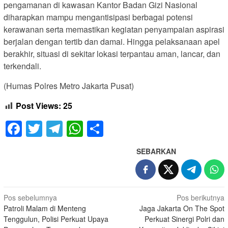
pengamanan di kawasan Kantor Badan Gizi Nasional
diharapkan mampu mengantisipasi berbagai potensi
kerawanan serta memastikan kegiatan penyampaian aspirasi
berjalan dengan tertib dan damai. Hingga pelaksanaan apel
berakhir, situasi di sekitar lokasi terpantau aman, lancar, dan
terkendali.
(Humas Polres Metro Jakarta Pusat)
Post Views:
25
Facebook
Twitter
Telegram
WhatsApp
Share
SEBARKAN
Navigasi
Pos sebelumnya
Pos berikutnya
Patroli Malam di Menteng
Jaga Jakarta On The Spot
pos
Tenggulun, Polisi Perkuat Upaya
Perkuat Sinergi Polri dan