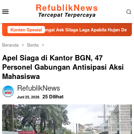
Loncat
RefublikNews
Menu
ke
Tercepat Terpercaya
konten
Mobile
,Penahan Sungai Aek Silaga Laga Apabila Hujan Deras Jebol,Pu
Konten Spesial
Beranda
Berita
Apel Siaga di Kantor BGN, 47
Personel Gabungan Antisipasi Aksi
Mahasiswa
RefublikNews
25 Dilihat
Juni 25, 2026