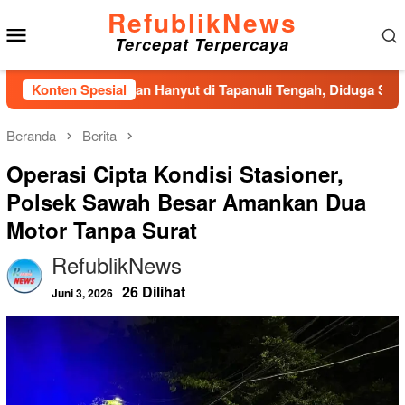
Loncat
RefublikNews
Menu
ke
Tercepat Terpercaya
konten
Mobile
 Pria Ditemukan Hanyut di Tapanuli Tengah, Diduga Sempat Me
Konten Spesial
Beranda
Berita
Operasi Cipta Kondisi Stasioner,
Polsek Sawah Besar Amankan Dua
Motor Tanpa Surat
RefublikNews
26 Dilihat
Juni 3, 2026