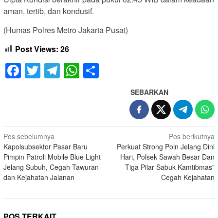
aman, tertib, dan kondusif.
(Humas Polres Metro Jakarta Pusat)
Post Views:
26
Facebook
Twitter
Telegram
WhatsApp
Share
SEBARKAN
Navigasi
Pos sebelumnya
Pos berikutnya
Kapolsubsektor Pasar Baru
Perkuat Strong Poin Jelang Dini
pos
Pimpin Patroli Mobile Blue Light
Hari, Polsek Sawah Besar Dan
Jelang Subuh, Cegah Tawuran
Tiga Pilar Sabuk Kamtibmas”
dan Kejahatan Jalanan
Cegah Kejahatan
POS TERKAIT