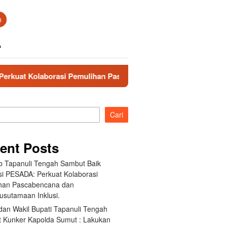
n
A
 Pemulihan Pascabencana dan Pengarusutamaan Inklusi.
Cari
ent Posts
 Tapanuli Tengah Sambut Baik
si PESADA: Perkuat Kolaborasi
han Pascabencana dan
usutamaan Inklusi.
dan Wakil Bupati Tapanuli Tengah
 Kunker Kapolda Sumut : Lakukan