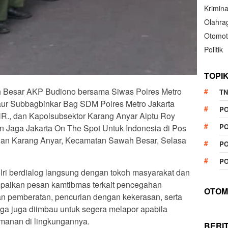
Krimina
Olahra
Otomot
Politik
TOPI
h Besar AKP Budiono bersama Siwas Polres Metro
TN
Kaur Subbagbinkar Bag SDM Polres Metro Jakarta
P
., dan Kapolsubsektor Karang Anyar Aiptu Roy
PO
an Jaga Jakarta On The Spot Untuk Indonesia di Pos
han Karang Anyar, Kecamatan Sawah Besar, Selasa
PO
PO
olri berdialog langsung dengan tokoh masyarakat dan
paikan pesan kamtibmas terkait pencegahan
OTOM
an pemberatan, pencurian dengan kekerasan, serta
ga juga diimbau untuk segera melapor apabila
anan di lingkungannya.
BERI