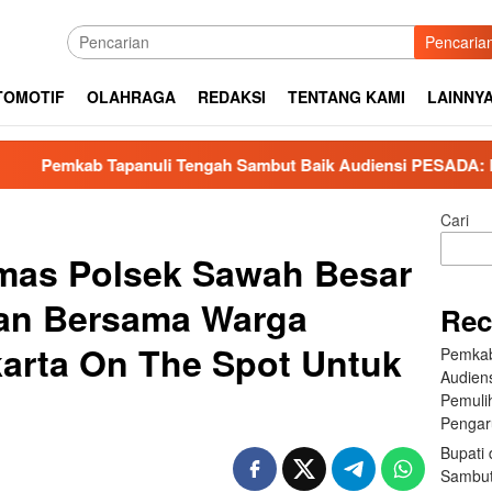
Pencaria
TOMOTIF
OLAHRAGA
REDAKSI
TENTANG KAMI
LAINNY
nuli Tengah Sambut Baik Audiensi PESADA: Perkuat Kolaborasi
Cari
mas Polsek Sawah Besar
aan Bersama Warga
Rec
karta On The Spot Untuk
Pemkab
Audien
Pemuli
Pengar
Bupati 
Sambut