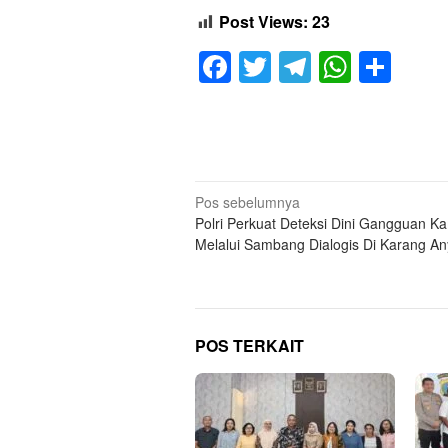
Post Views:
23
Facebook
Twitter
Telegram
Whats
Sha
Navigasi
Pos sebelumnya
Polri Perkuat Deteksi Dini Gangguan K
pos
Melalui Sambang Dialogis Di Karang An
POS TERKAIT