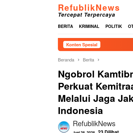
Loncat
RefublikNews
ke
Tercepat Terpercaya
konten
BERITA
KRIMINAL
POLITIK
O
Konten Spesial
Pemkab Tapa
Beranda
Berita
Ngobrol Kamtib
Perkuat Kemitr
Melalui Jaga Ja
Indonesia
RefublikNews
23 Dilihat
Juni 26, 2026