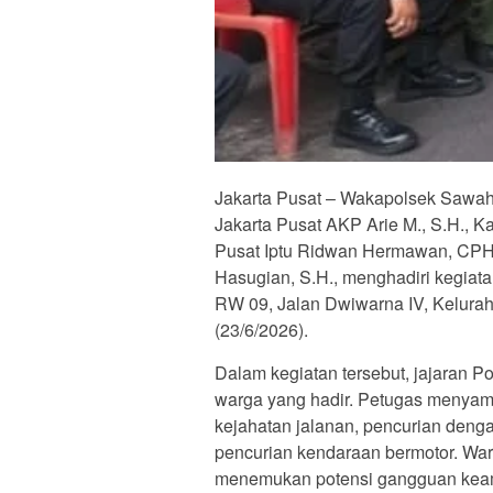
Jakarta Pusat – Wakapolsek Sawa
Jakarta Pusat AKP Arie M., S.H., 
Pusat Iptu Ridwan Hermawan, CPHR
Hasugian, S.H., menghadiri kegiat
RW 09, Jalan Dwiwarna IV, Kelura
(23/6/2026).
Dalam kegiatan tersebut, jajaran P
warga yang hadir. Petugas menyam
kejahatan jalanan, pencurian deng
pencurian kendaraan bermotor. War
menemukan potensi gangguan keam