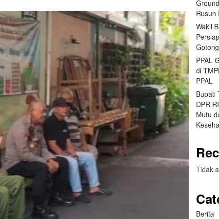
Ground
Rusun 
Wakil 
Persia
Gotong
PPAL G
di TMP
PPAL
Bupati
DPR RI 
Mutu da
Keseha
Rec
Tidak a
Cat
Berita