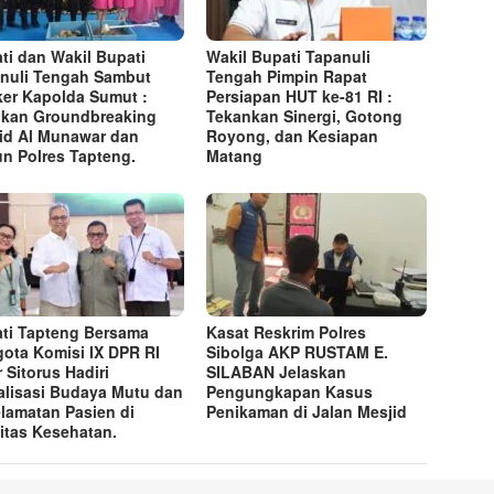
ti dan Wakil Bupati
Wakil Bupati Tapanuli
nuli Tengah Sambut
Tengah Pimpin Rapat
er Kapolda Sumut :
Persiapan HUT ke-81 RI :
kan Groundbreaking
Tekankan Sinergi, Gotong
id Al Munawar dan
Royong, dan Kesiapan
n Polres Tapteng.
Matang
ti Tapteng Bersama
Kasat Reskrim Polres
ota Komisi IX DPR RI
Sibolga AKP RUSTAM E.
r Sitorus Hadiri
SILABAN Jelaskan
alisasi Budaya Mutu dan
Pengungkapan Kasus
lamatan Pasien di
Penikaman di Jalan Mesjid
litas Kesehatan.