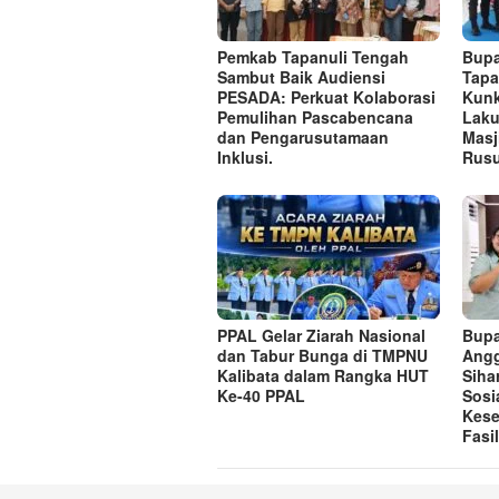
Pemkab Tapanuli Tengah
Bupa
Sambut Baik Audiensi
Tapa
PESADA: Perkuat Kolaborasi
Kunk
Pemulihan Pascabencana
Laku
dan Pengarusutamaan
Masj
Inklusi.
Rusu
PPAL Gelar Ziarah Nasional
Bupa
dan Tabur Bunga di TMPNU
Angg
Kalibata dalam Rangka HUT
Siha
Ke-40 PPAL
Sosi
Kese
Fasi