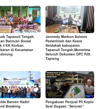
ab Tapanuli Tengah
Jonnedy Marbun Asisten
kan Bantuan Sosial
Pemerintah dan Kesra
k 4 KK Korban
Setdakab kabupaten
karan di Kecamatan
Tapanuli Tengah,Menerima
ndorung
Seluruh Dokumen DPC PJS
Tapteng
lda Banten Hadiri
Pengakuan Penjual Pil Koplo
nd Breaking
Soal Dugaan “Setoran”