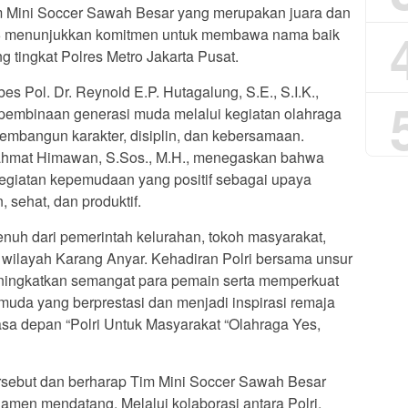
im Mini Soccer Sawah Besar yang merupakan juara dan
26 menunjukkan komitmen untuk membawa nama baik
tingkat Polres Metro Jakarta Pusat.
s Pol. Dr. Reynold E.P. Hutagalung, S.E., S.I.K.,
pembinaan generasi muda melalui kegiatan olahraga
embangun karakter, disiplin, dan kebersamaan.
hmat Himawan, S.Sos., M.H., menegaskan bahwa
kegiatan kepemudaan yang positif sebagai upaya
sehat, dan produktif.
nuh dari pemerintah kelurahan, tokoh masyarakat,
wilayah Karang Anyar. Kehadiran Polri bersama unsur
ingkatkan semangat para pemain serta memperkuat
muda yang berprestasi dan menjadi inspirasi remaja
masa depan “Polri Untuk Masyarakat “Olahraga Yes,
rsebut dan berharap Tim Mini Soccer Sawah Besar
namen mendatang. Melalui kolaborasi antara Polri,