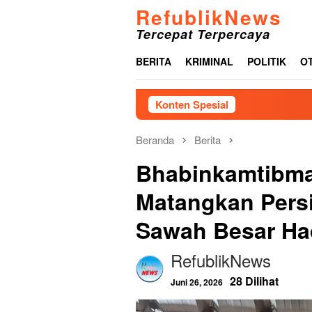
Loncat
RefublikNews
ke
Tercepat Terpercaya
konten
BERITA
KRIMINAL
POLITIK
O
Konten Spesial
Perkuat Sistem Perlind
Beranda
Berita
Bhabinkamtibma
Matangkan Persi
Sawah Besar Had
RefublikNews
28 Dilihat
Juni 26, 2026