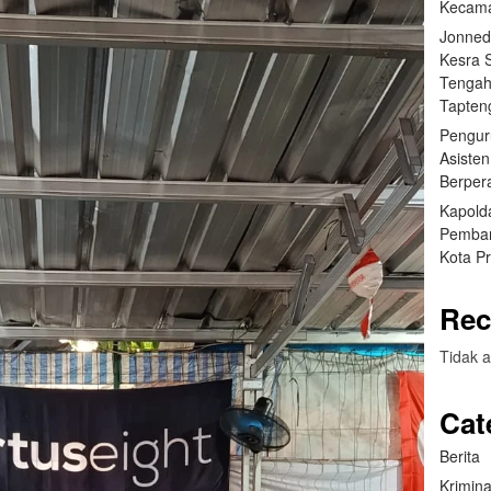
Kecama
Jonned
Kesra 
Tengah
Tapten
Pengur
Asisten
Berper
Kapold
Pemban
Kota Pr
Rec
Tidak a
Cat
Berita
Krimina