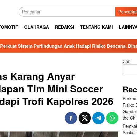
Pencaria
TOMOTIF
OLAHRAGA
REDAKSI
TENTANG KAMI
LAINNY
ungan Anak Hadapi Risiko Bencana, Dinas PPPA Tapteng Gande
Cari
s Karang Anyar
apan Tim Mini Soccer
Rec
api Trofi Kapolres 2026
Perkua
Risiko
Ganden
the Ch
Pemkab
Sosial