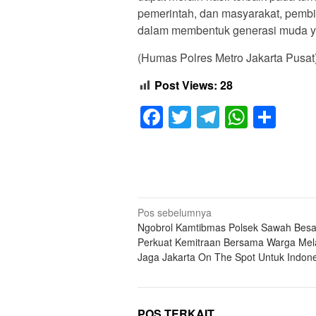
pemerintah, dan masyarakat, pembi
dalam membentuk generasi muda yan
(Humas Polres Metro Jakarta Pusat
Post Views:
28
Facebook
Twitter
Telegram
Whats
Sha
Navigasi
Pos sebelumnya
Ngobrol Kamtibmas Polsek Sawah Besa
pos
Perkuat Kemitraan Bersama Warga Mela
Jaga Jakarta On The Spot Untuk Indon
POS TERKAIT