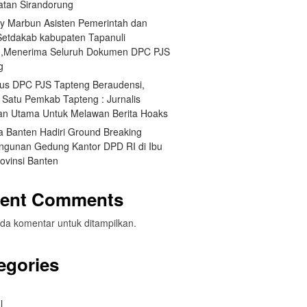
tan Sirandorung
y Marbun Asisten Pemerintah dan
Setdakab kabupaten Tapanuli
,Menerima Seluruh Dokumen DPC PJS
g
us DPC PJS Tapteng Beraudensi,
 Satu Pemkab Tapteng : Jurnalis
an Utama Untuk Melawan Berita Hoaks
a Banten Hadiri Ground Breaking
gunan Gedung Kantor DPD RI di Ibu
ovinsi Banten
ent Comments
da komentar untuk ditampilkan.
egories
l