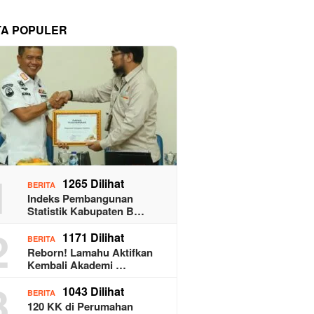
TA POPULER
1
1265 Dilihat
BERITA
Indeks Pembangunan
Statistik Kabupaten B…
2
1171 Dilihat
BERITA
Reborn! Lamahu Aktifkan
Kembali Akademi …
3
1043 Dilihat
BERITA
120 KK di Perumahan