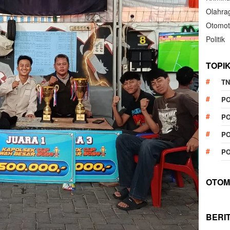
Olahra
Otomot
Politik
TOPI
TN
P
PO
PO
PO
OTOM
BERI