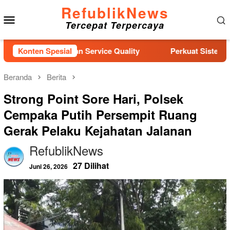
Loncat
RefublikNews
Menu
ke
Tercepat Terpercaya
konten
Mobile
lar Pelatihan Service Quality
Konten Spesial
Perkuat Sistem Perlindun
Beranda
Berita
Strong Point Sore Hari, Polsek
Cempaka Putih Persempit Ruang
Gerak Pelaku Kejahatan Jalanan
RefublikNews
27 Dilihat
Juni 26, 2026