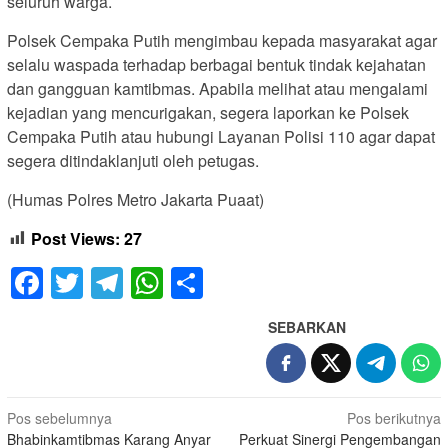
seluruh warga.
Polsek Cempaka Putih mengimbau kepada masyarakat agar
selalu waspada terhadap berbagai bentuk tindak kejahatan
dan gangguan kamtibmas. Apabila melihat atau mengalami
kejadian yang mencurigakan, segera laporkan ke Polsek
Cempaka Putih atau hubungi Layanan Polisi 110 agar dapat
segera ditindaklanjuti oleh petugas.
(Humas Polres Metro Jakarta Puaat)
Post Views:
27
Facebook
Twitter
Telegram
WhatsApp
Share
SEBARKAN
Navigasi
Pos sebelumnya
Pos berikutnya
Bhabinkamtibmas Karang Anyar
Perkuat Sinergi Pengembangan