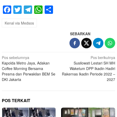
Facebook
Twitter
Telegram
WhatsApp
Share
Kenal via Medsos
SEBARKAN
Navigasi
Pos sebelumnya
Pos berikutnya
Kapolda Metro Jaya, Adakan
Susilowati Lestari SH MH
pos
Coffee Morning Bersama
Waketum DPP Ikadin Hadiri
Presma dan Perwakilan BEM Se
Rakernas Ikadin Periode 2022 –
DKI Jakarta
2027
POS TERKAIT