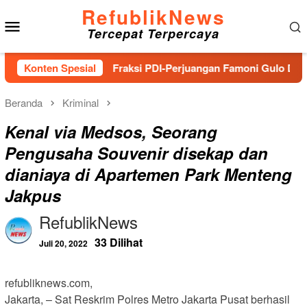
Loncat
RefublikNews
Menu
ke
Tercepat Terpercaya
konten
Mobile
arakat
Konten Spesial
Fraksi PDI-Perjuangan Famoni Gulo DPRD Tapten
Beranda
Kriminal
Kenal via Medsos, Seorang
Pengusaha Souvenir disekap dan
dianiaya di Apartemen Park Menteng
Jakpus
RefublikNews
33 Dilihat
Juli 20, 2022
refubliknews.com,
Jakarta, – Sat Reskrim Polres Metro Jakarta Pusat berhasil