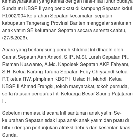
kemasyarakatan yang kental dengan nilai-nilai luhur budaya
Sunda ini KBSP II yang berlokasi di kampung Sepatan kidul
Rt.002/004 kelurahan Sepatan kecamatan sepatan
kabupaten Tangerang Provinsi Banten menggelar santunan
anak yatim SE kelurahan Sepatan secara serentak.sabtu,
(27/6/2026).
Acara yang berlangsung penuh khidmat ini dihadiri oleh
Camat Sepatan Aan Ansori, S.IP., M.Si. Lurah Sepatan Plt.
Risman Kuswanto, A.Md. Kapolsek Sepatan AKP Fahyani,
S.H. Ketua Karang Taruna Sepatan Feby Chrysandi,ketua
RT,ketua RW, pimpinan KBSP II Ustad H. Muhdi, Ketua
KBSP II Ahmad Frengki, tokoh masyarakat, tokoh pemuda,
serta ratusan pengurus inti Keluarga Besar Saung Pajajaran
II.
Sebelum memasuki acara inti santunan anak yatim Se-
kelurahan Sepatan tidak lupa anak anak yatim dan piatu di
hibur dengan pertunjukan atraksi debus dari kesenian khas
Sunda.