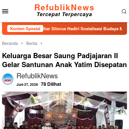
Loncat
RefublikNews
Menu
ke
Tercepat Terpercaya
konten
Mobile
RI Sihar Sitorus Hadiri Sosialisasi Budaya Mutu dan Keselamat
Konten Spesial
Beranda
Berita
Keluarga Besar Saung Padjajaran II
Gelar Santunan Anak Yatim Disepatan
RefublikNews
78 Dilihat
Juni 27, 2026