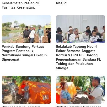
Keselamatan Pasien di
Mesjid
Fasilitas Kesehatan.
Pemkab Bandung Perkuat
Sekdakab Tapteng Hadiri
Program Pentahelix,
Rakor Bersama Anggota
Normalisasi Sungai Cikeruh
Komisi V DPR RI : Dorong
Dipercepat
Pengembangan Bandara FL
Tobing dan Pelabuhan
Sibolga.
Hingga Saat Ini Kondisi
Akibat Lamanya Pengerjaan