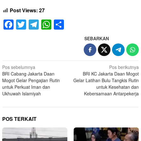
Post Views:
27
Facebook
Twitter
Telegram
WhatsApp
Share
SEBARKAN
Navigasi
Pos sebelumnya
Pos berikutnya
BRI Cabang Jakarta Daan
BRI KC Jakarta Daan Mogot
pos
Mogot Gelar Pengajian Rutin
Gelar Latihan Bulu Tangkis Rutin
untuk Perkuat Iman dan
untuk Kesehatan dan
Ukhuwah Islamiyah
Kebersamaan Antarpekerja
POS TERKAIT