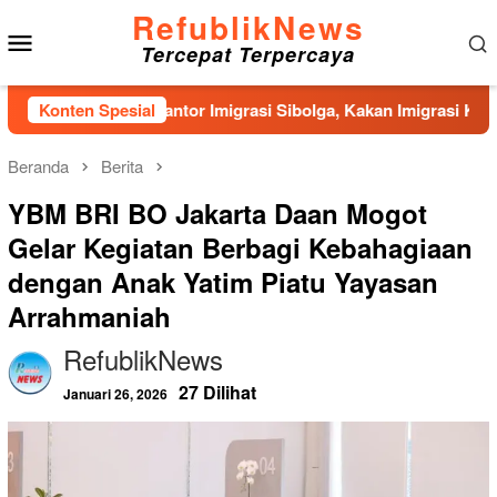
Loncat
RefublikNews
Menu
ke
Tercepat Terpercaya
konten
Mobile
bangunan Kantor Imigrasi Sibolga, Kakan Imigrasi Kelas II Gerc
Konten Spesial
Beranda
Berita
YBM BRI BO Jakarta Daan Mogot
Gelar Kegiatan Berbagi Kebahagiaan
dengan Anak Yatim Piatu Yayasan
Arrahmaniah
RefublikNews
27 Dilihat
Januari 26, 2026