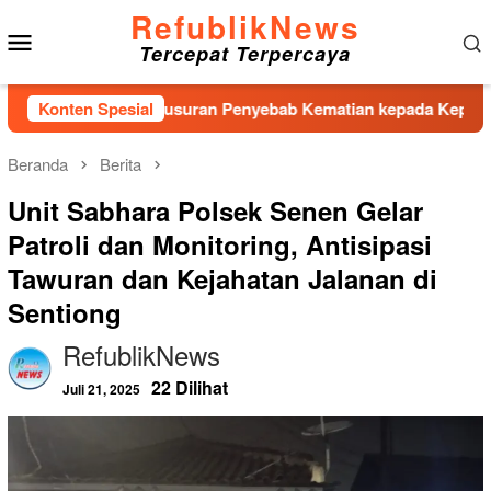
Loncat
RefublikNews
Menu
ke
Tercepat Terpercaya
konten
Mobile
roses Penelusuran Penyebab Kematian kepada Kepolisian
Konten Spesial
Beranda
Berita
Unit Sabhara Polsek Senen Gelar
Patroli dan Monitoring, Antisipasi
Tawuran dan Kejahatan Jalanan di
Sentiong
RefublikNews
22 Dilihat
Juli 21, 2025