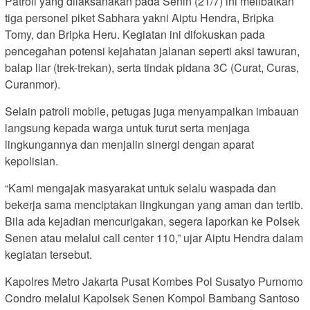
Patroli yang dilaksanakan pada Senin (21/7) ini melibatkan
tiga personel piket Sabhara yakni Aiptu Hendra, Bripka
Tomy, dan Bripka Heru. Kegiatan ini difokuskan pada
pencegahan potensi kejahatan jalanan seperti aksi tawuran,
balap liar (trek-trekan), serta tindak pidana 3C (Curat, Curas,
Curanmor).
Selain patroli mobile, petugas juga menyampaikan imbauan
langsung kepada warga untuk turut serta menjaga
lingkungannya dan menjalin sinergi dengan aparat
kepolisian.
“Kami mengajak masyarakat untuk selalu waspada dan
bekerja sama menciptakan lingkungan yang aman dan tertib.
Bila ada kejadian mencurigakan, segera laporkan ke Polsek
Senen atau melalui call center 110,” ujar Aiptu Hendra dalam
kegiatan tersebut.
Kapolres Metro Jakarta Pusat Kombes Pol Susatyo Purnomo
Condro melalui Kapolsek Senen Kompol Bambang Santoso