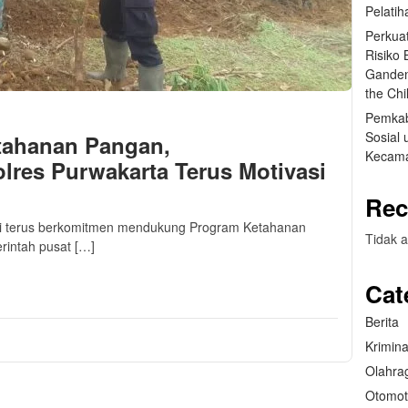
Pelatih
Perkua
Risiko
Ganden
the Ch
Pemkab
Sosial
tahanan Pangan,
Kecama
res Purwakarta Terus Motivasi
Rec
lri terus berkomitmen mendukung Program Ketahanan
Tidak a
intah pusat […]
m
sApp
are
Cat
Berita
Krimina
Olahra
Otomot