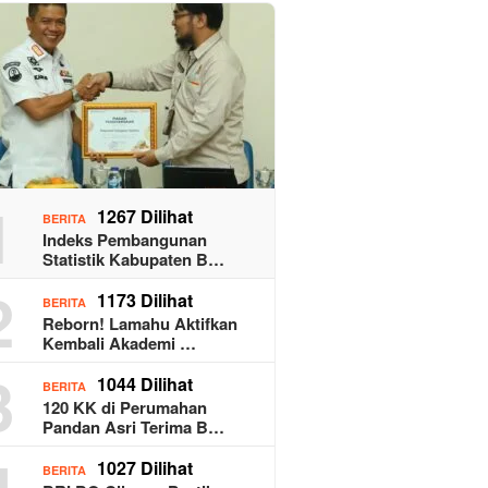
1
1267 Dilihat
BERITA
Indeks Pembangunan
Statistik Kabupaten B…
2
1173 Dilihat
BERITA
Reborn! Lamahu Aktifkan
Kembali Akademi …
3
1044 Dilihat
BERITA
120 KK di Perumahan
Pandan Asri Terima B…
4
1027 Dilihat
BERITA