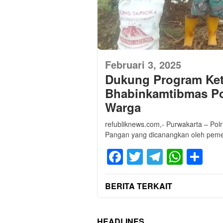
Februari 3, 2025
Dukung Program Ke
Bhabinkamtibmas Pol
Warga
refubliknews.com,- Purwakarta – Po
Pangan yang dicanangkan oleh pemer
Facebook
Twitter
Telegra
What
Sh
BERITA TERKAIT
HEADLINES