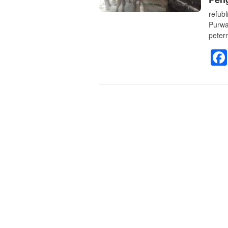
refub
Purwa
peter