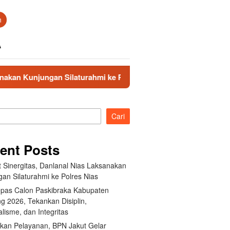
n
A
jungan Silaturahmi ke Polres Nias
KDS Lepas Calon Pask
Cari
ent Posts
 Sinergitas, Danlanal Nias Laksanakan
an Silaturahmi ke Polres Nias
pas Calon Paskibraka Kabupaten
g 2026, Tekankan Disiplin,
lisme, dan Integritas
tkan Pelayanan, BPN Jakut Gelar