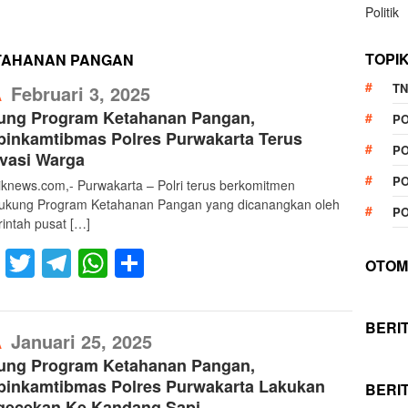
Politik
TOPI
TAHANAN PANGAN
RefublikNews
TN
Februari 3, 2025
A
ung Program Ketahanan Pangan,
P
inkamtibmas Polres Purwakarta Terus
PO
vasi Warga
PO
liknews.com,- Purwakarta – Polri terus berkomitmen
kung Program Ketahanan Pangan yang dicanangkan oleh
PO
intah pusat […]
Facebook
Twitter
Telegram
WhatsApp
Share
OTOM
BERI
RefublikNews
Januari 25, 2025
A
ung Program Ketahanan Pangan,
binkamtibmas Polres Purwakarta Lakukan
BERI
gecekan Ke Kandang Sapi