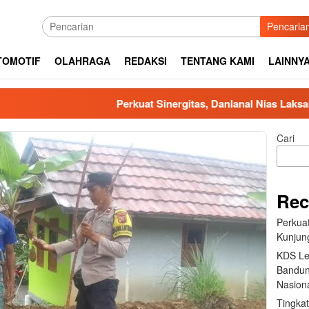
Pencaria
TOMOTIF
OLAHRAGA
REDAKSI
TENTANG KAMI
LAINNY
Perkuat Sinergitas, Danlanal Nias Laksanakan Kun
Cari
Rec
Perkuat
Kunjung
KDS Le
Bandun
Nasiona
Tingka