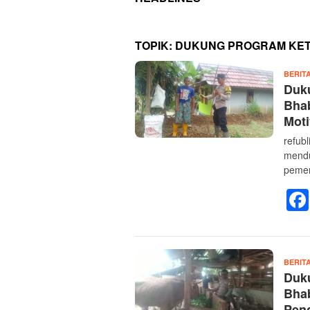
TOPIK:
DUKUNG PROGRAM KE
BERIT
Duk
Bhab
Moti
refub
mendu
pemer
BERIT
Duk
Bha
Pen