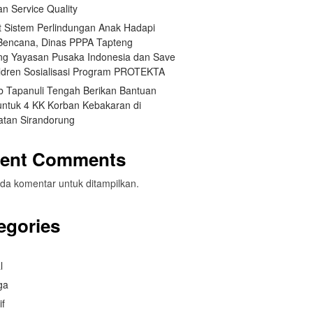
an Service Quality
t Sistem Perlindungan Anak Hadapi
 Bencana, Dinas PPPA Tapteng
g Yayasan Pusaka Indonesia dan Save
ildren Sosialisasi Program PROTEKTA
 Tapanuli Tengah Berikan Bantuan
 untuk 4 KK Korban Kebakaran di
tan Sirandorung
ent Comments
da komentar untuk ditampilkan.
egories
l
ga
if