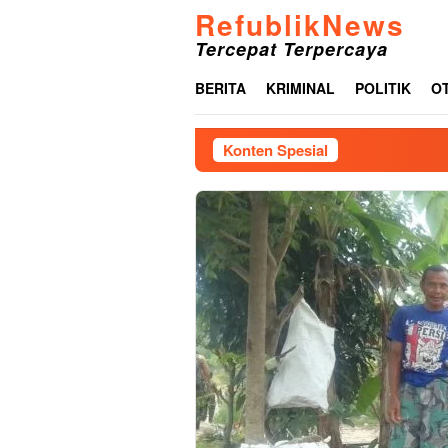
Loncat
RefublikNews
ke
Tercepat Terpercaya
konten
BERITA
KRIMINAL
POLITIK
O
Konten Spesial