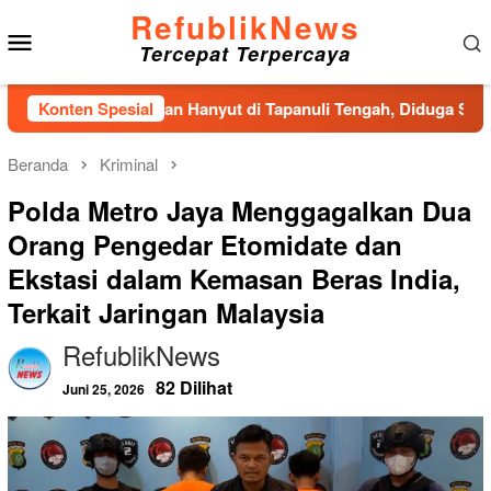
Loncat
RefublikNews
Menu
ke
Tercepat Terpercaya
konten
Mobile
 Pria Ditemukan Hanyut di Tapanuli Tengah, Diduga Sempat Mel
Konten Spesial
Beranda
Kriminal
Polda Metro Jaya Menggagalkan Dua
Orang Pengedar Etomidate dan
Ekstasi dalam Kemasan Beras India,
Terkait Jaringan Malaysia
RefublikNews
82 Dilihat
Juni 25, 2026