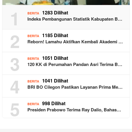
1
1283 Dilihat
BERITA
Indeks Pembangunan Statistik Kabupaten B…
2
1185 Dilihat
BERITA
Reborn! Lamahu Aktifkan Kembali Akademi …
3
1051 Dilihat
BERITA
120 KK di Perumahan Pandan Asri Terima B…
4
1041 Dilihat
BERITA
BRI BO Cilegon Pastikan Layanan Prima Me…
5
998 Dilihat
BERITA
Presiden Prabowo Terima Ray Dalio, Bahas…