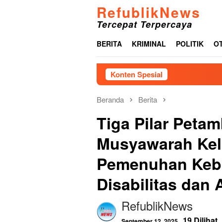
Loncat
RefublikNews
ke
Tercepat Terpercaya
konten
BERITA
KRIMINAL
POLITIK
O
Konten Spesial
Beranda
Berita
Tiga Pilar Petam
Musyawarah Kel
Pemenuhan Kebu
Disabilitas dan
RefublikNews
19 Dilihat
September 12, 2025