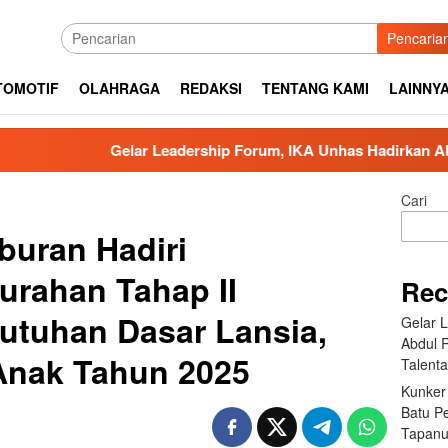
Pencaria
TOMOTIF
OLAHRAGA
REDAKSI
TENTANG KAMI
LAINNY
Gelar Leadership Forum, IKA Unhas Hadirkan Abdul Rivai Ras:
Cari
buran Hadiri
urahan Tahap II
Rec
tuhan Dasar Lansia,
Gelar 
Abdul 
 Anak Tahun 2025
Talent
Kunker
Batu P
Tapanu