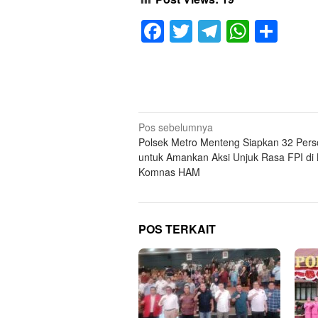
Facebook
Twitter
Telegram
Whats
Sha
Navigasi
Pos sebelumnya
Polsek Metro Menteng Siapkan 32 Pers
pos
untuk Amankan Aksi Unjuk Rasa FPI di 
Komnas HAM
POS TERKAIT