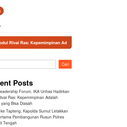
n
A
 Kepemimpinan Adalah Talenta yang Bisa Diasah
Kunker
Cari
ent Posts
Leadership Forum, IKA Unhas Hadirkan
Rivai Ras: Kepemimpinan Adalah
a yang Bisa Diasah
 ke Tapteng, Kapolda Sumut Letakkan
ertama Pembangunan Rusun Polres
li Tengah