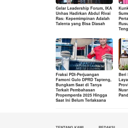
Gelar Leadership Forum, IKA
Kunk
Unhas Hadirkan Abdul Rivai
Sumu
Ras: Kepemimpinan Adalah
Per
Talenta yang Bisa Diasah
Rusu
Ten
Fraksi PDI-Perjuangan
Beri
Famoni Gulo DPRD Tapteng,
Laya
Bungkam Saat di Tanya
Prov
Terkait Pembahasan
Nusr
Propemperda 2025 Hingga
Pand
Saat Ini Belum Terlaksana
TENTANG KAMI
REDAKSI