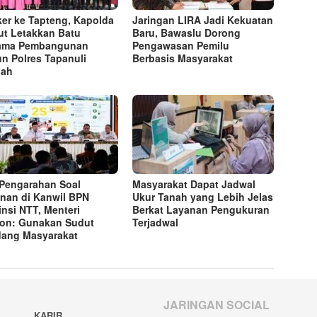
er ke Tapteng, Kapolda
Jaringan LIRA Jadi Kekuatan
t Letakkan Batu
Baru, Bawaslu Dorong
tama Pembangunan
Pengawasan Pemilu
n Polres Tapanuli
Berbasis Masyarakat
gah
 Pengarahan Soal
Masyarakat Dapat Jadwal
nan di Kanwil BPN
Ukur Tanah yang Lebih Jelas
insi NTT, Menteri
Berkat Layanan Pengukuran
on: Gunakan Sudut
Terjadwal
ang Masyarakat
JARINGAN SOCIAL
KARIR