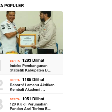
TA POPULER
1
1283 Dilihat
BERITA
Indeks Pembangunan
Statistik Kabupaten B…
2
1185 Dilihat
BERITA
Reborn! Lamahu Aktifkan
Kembali Akademi …
3
1051 Dilihat
BERITA
120 KK di Perumahan
Pandan Asri Terima B…