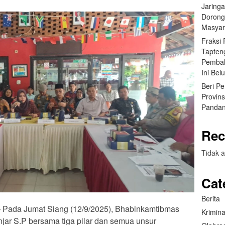
Jaring
Dorong
Masyar
Fraksi
Tapten
Pembah
Ini Bel
Beri P
Provin
Pandan
Rec
Tidak a
Cat
Berita
 – Pada Jumat Siang (12/9/2025), Bhabinkamtibmas
Krimina
ar S.P bersama tiga pilar dan semua unsur