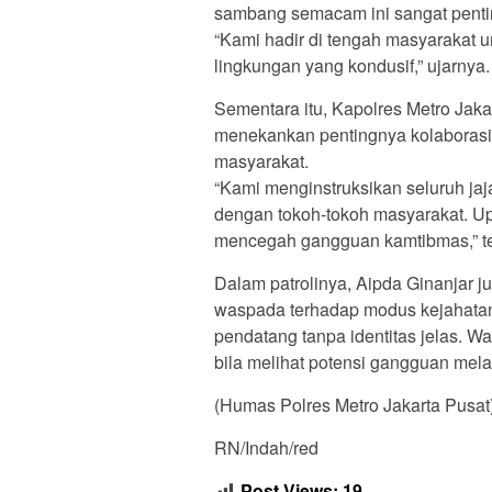
sambang semacam ini sangat penti
“Kami hadir di tengah masyarakat
lingkungan yang kondusif,” ujarnya.
Sementara itu, Kapolres Metro Jak
menekankan pentingnya kolaborasi t
masyarakat.
“Kami menginstruksikan seluruh jaj
dengan tokoh-tokoh masyarakat. Upay
mencegah gangguan kamtibmas,” t
Dalam patrolinya, Aipda Ginanjar 
waspada terhadap modus kejahatan 
pendatang tanpa identitas jelas. W
bila melihat potensi gangguan mela
(Humas Polres Metro Jakarta Pusat
RN/Indah/red
Post Views:
19