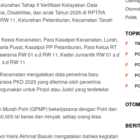
Olahra
lurahan Tahap II Verifikasi Kelayakan Data
Otomot
, Disabilitas, dan anak Tahun 2025 di RPTRA
Politik
n RW 11, Kelurahan Petamburan, Kecamatan Tanah
TOPI
si Kesra Kecamatan, Para Kasatpel Kecamatan, Lurah,
TN
rta Pusat, Kasatpol PP Petamburan, Para Ketua RT
P
awisma RW 01 s.d RW 11, Kader Jumantik RW 01 s.d
 s.d RW 11.
PO
al Kecamatan mengatakan data penerima baru
PO
Bansos PKD 2025 yang diterima oleh penerima
PO
ergunakan untuk Pinjol atau Judol yang terdeteksi
OTOM
 Murah Polri (GPMP) bekerjasama dengan Polri dan
.000 isi beras dan minyak. setiap orang bisa
BERI
ol Haris Akhmat Basuki mengatakan bahwa kegiatan