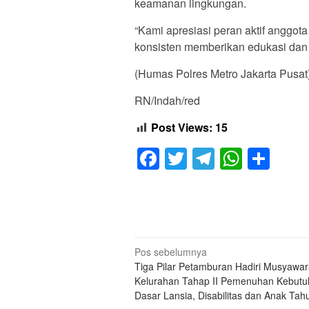
keamanan lingkungan.
“Kami apresiasi peran aktif anggo
konsisten memberikan edukasi dan
(Humas Polres Metro Jakarta Pusat
RN/Indah/red
Post Views:
15
Facebook
Twitter
Telegram
Whats
Sha
Navigasi
Pos sebelumnya
Tiga Pilar Petamburan Hadiri Musyawa
pos
Kelurahan Tahap II Pemenuhan Kebut
Dasar Lansia, Disabilitas dan Anak Ta