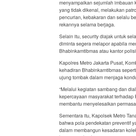
menyampaikan sejumlah imbauan k
yang tidak dikenal, melakukan patro
pencurian, kebakaran dan selalu be
rekannya selama berjaga.
Selain itu, security diajak untuk s
diminta segera melapor apabila m
Bhabinkamtibmas atau kantor polisi 
Kapolres Metro Jakarta Pusat, Ko
kehadiran Bhabinkamtibmas seperti
ujung tombak dalam menjaga kondus
“Melalui kegiatan sambang dan dia
kepercayaan masyarakat terhadap 
membantu menyelesaikan permasalah
Sementara itu, Kapolsek Metro Ta
bahwa pola pendekatan preventif yan
dalam membangun kesadaran kolek