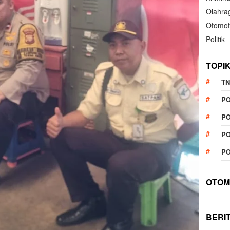
Olahra
Otomot
Politik
TOPI
TN
P
PO
PO
PO
OTOM
BERI