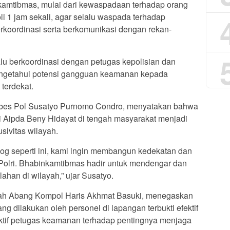
amtibmas, mulai dari kewaspadaan terhadap orang
li 1 jam sekali, agar selalu waspada terhadap
rkoordinasi serta berkomunikasi dengan rekan-
elalu berkoordinasi dengan petugas kepolisian dan
engetahui potensi gangguan keamanan kepada
terdekat.
mbes Pol Susatyo Purnomo Condro, menyatakan bahwa
 Aipda Beny Hidayat di tengah masyarakat menjadi
ivitas wilayah.
log seperti ini, kami ingin membangun kedekatan dan
Polri. Bhabinkamtibmas hadir untuk mendengar dan
an di wilayah,” ujar Susatyo.
nah Abang Kompol Haris Akhmat Basuki, menegaskan
g dilakukan oleh personel di lapangan terbukti efektif
tif petugas keamanan terhadap pentingnya menjaga