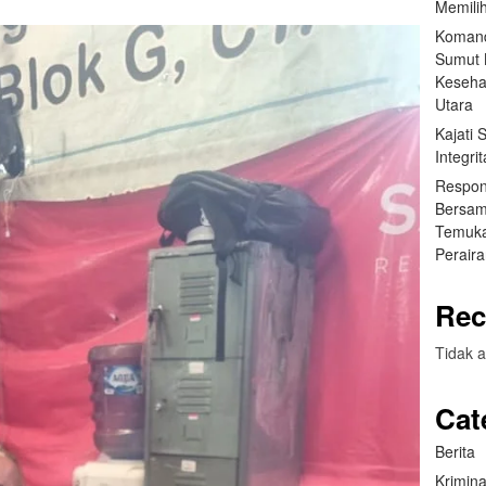
Memilih
Komand
Sumut B
Keseha
Utara
Kajati
Integr
Respon
Bersam
Temuka
Perair
Rec
Tidak a
Cat
Berita
Krimina