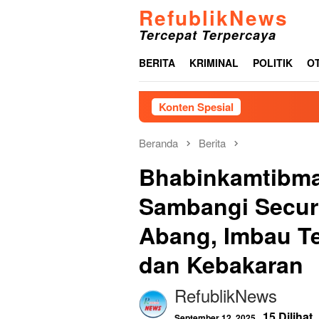
Loncat
RefublikNews
ke
Tercepat Terpercaya
konten
BERITA
KRIMINAL
POLITIK
O
Konten Spesial
Menjelang HUT ke-81
Beranda
Berita
Bhabinkamtibma
Sambangi Secur
Abang, Imbau T
dan Kebakaran
RefublikNews
15 Dilihat
September 12, 2025