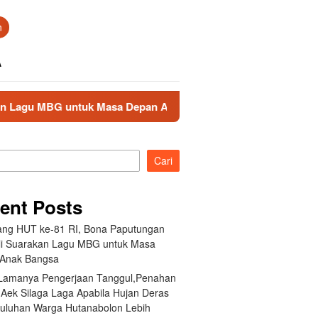
n
A
 Depan Anak Bangsa
Akibat Lamanya Pengerjaan Tanggul
Cari
ent Posts
ang HUT ke-81 RI, Bona Paputungan
i Suarakan Lagu MBG untuk Masa
Anak Bangsa
 Lamanya Pengerjaan Tanggul,Penahan
 Aek Silaga Laga Apabila Hujan Deras
Puluhan Warga Hutanabolon Lebih