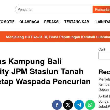
Pencaria
TOMOTIF
OLAHRAGA
REDAKSI
TENTANG KAMI
LAINNY
 RI, Bona Paputungan Kembali Suarakan Lagu MBG untuk Masa
Cari
s Kampung Bali
ity JPM Stasiun Tanah
Rec
etap Waspada Pencurian
Menjel
Kembal
Depan 
Akibat
Sungai
Jebol,