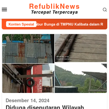
Loncat
RefublikNews
Menu
ke
Tercepat Terpercaya
konten
Mobile
 Nasional dan Tabur Bunga di TMPNU Kalibata dalam Rangka H
Konten Spesial
Desember 14, 2024
Diduga diseputaran Wilayah