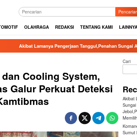
Pencaria
TOMOTIF
OLAHRAGA
REDAKSI
TENTANG KAMI
LAINNY
amanya Pengerjaan Tanggul,Penahan Sungai Aek Silaga Laga Apa
Cari
dan Cooling System,
 Galur Perkuat Deteksi
Rec
Kamtibmas
Akibat
Sungai
Jebol,
Memilih
Komand
Sumut B