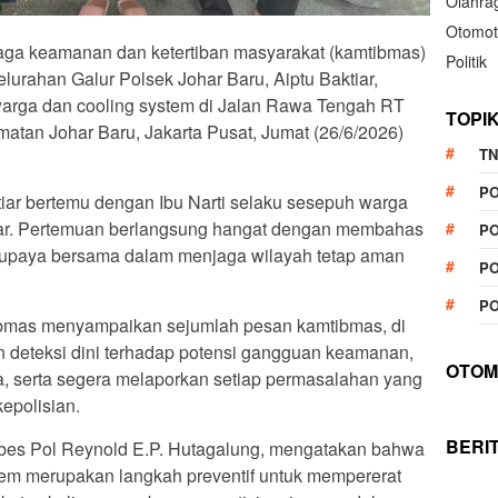
Olahra
Otomot
aga keamanan dan ketertiban masyarakat (kamtibmas)
Politik
lurahan Galur Polsek Johar Baru, Aiptu Baktiar,
arga dan cooling system di Jalan Rawa Tengah RT
TOPI
atan Johar Baru, Jakarta Pusat, Jumat (26/6/2026)
TN
P
tiar bertemu dengan Ibu Narti selaku sesepuh warga
tar. Pertemuan berlangsung hangat dengan membahas
PO
a upaya bersama dalam menjaga wilayah tetap aman
PO
PO
ibmas menyampaikan sejumlah pesan kamtibmas, di
 deteksi dini terhadap potensi gangguan keamanan,
OTOM
, serta segera melaporkan setiap permasalahan yang
kepolisian.
BERI
mbes Pol Reynold E.P. Hutagalung, mengatakan bahwa
tem merupakan langkah preventif untuk mempererat