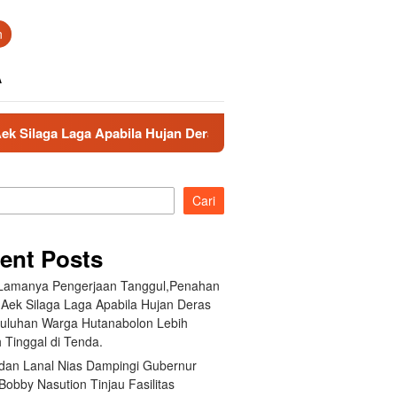
n
A
bila Hujan Deras Jebol,Puluhan Warga Hutanabolon Lebih Memil
Cari
ent Posts
 Lamanya Pengerjaan Tanggul,Penahan
 Aek Silaga Laga Apabila Hujan Deras
Puluhan Warga Hutanabolon Lebih
 Tinggal di Tenda.
an Lanal Nias Dampingi Gubernur
obby Nasution Tinjau Fasilitas