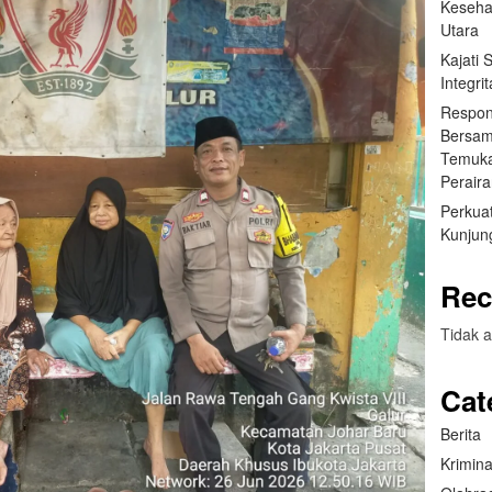
Keseha
Utara
Kajati
Integr
Respon
Bersam
Temuka
Perair
Perkuat
Kunjung
Rec
Tidak a
Cat
Berita
Krimina