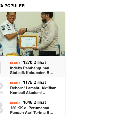
TA POPULER
1
1270 Dilihat
BERITA
Indeks Pembangunan
Statistik Kabupaten B…
2
1175 Dilihat
BERITA
Reborn! Lamahu Aktifkan
Kembali Akademi …
3
1046 Dilihat
BERITA
120 KK di Perumahan
Pandan Asri Terima B…