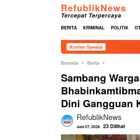
Loncat
RefublikNews
ke
Tercepat Terpercaya
konten
BERITA
KRIMINAL
POLITIK
O
Konten Spesial
Akibat L
Beranda
Berita
Sambang Warga 
Bhabinkamtibmas
Dini Gangguan 
RefublikNews
23 Dilihat
Juni 27, 2026