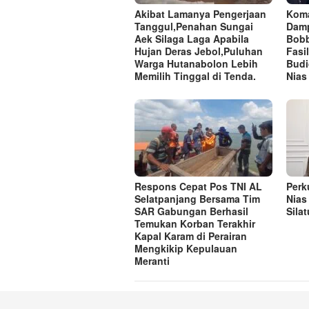
Akibat Lamanya Pengerjaan
Koma
Tanggul,Penahan Sungai
Damp
Aek Silaga Laga Apabila
Bobb
Hujan Deras Jebol,Puluhan
Fasi
Warga Hutanabolon Lebih
Budi
Memilih Tinggal di Tenda.
Nias
Respons Cepat Pos TNI AL
Perk
Selatpanjang Bersama Tim
Nias
SAR Gabungan Berhasil
Sila
Temukan Korban Terakhir
Kapal Karam di Perairan
Mengkikip Kepulauan
Meranti