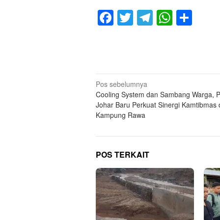
Facebook
Twitter
Telegram
Whats
Sha
Navigasi
Pos sebelumnya
Cooling System dan Sambang Warga, P
pos
Johar Baru Perkuat Sinergi Kamtibmas 
Kampung Rawa
POS TERKAIT