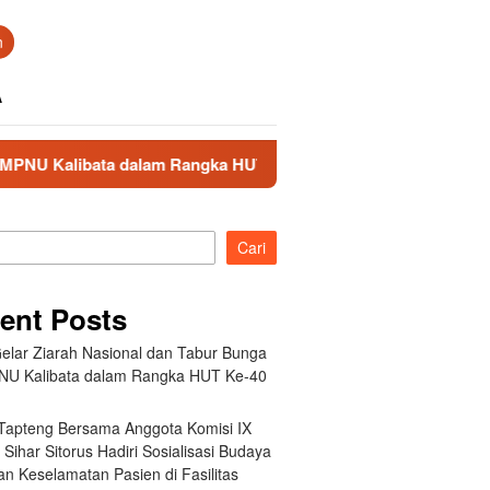
n
A
a dalam Rangka HUT Ke-40 PPAL
Bupati Tapteng Bersama
Cari
ent Posts
elar Ziarah Nasional dan Tabur Bunga
NU Kalibata dalam Rangka HUT Ke-40
 Tapteng Bersama Anggota Komisi IX
Sihar Sitorus Hadiri Sosialisasi Budaya
n Keselamatan Pasien di Fasilitas