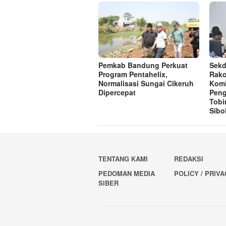
Pemkab Bandung Perkuat
Sekd
Program Pentahelix,
Rako
Normalisasi Sungai Cikeruh
Komi
Dipercepat
Pen
Tobi
Sibo
TENTANG KAMI
REDAKSI
PEDOMAN MEDIA
POLICY / PRIV
SIBER