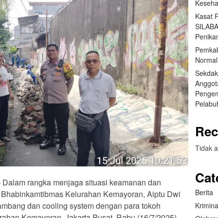
Keseha
Kasat 
SILABA
Penika
Pemkab
Normal
Sekdak
Anggot
Pengem
Pelabu
Rec
Tidak a
Cat
t – Dalam rangka menjaga situasi keamanan dan
Berita
), Bhabinkamtibmas Kelurahan Kemayoran, Aiptu Dwi
sambang dan cooling system dengan para tokoh
Krimina
rahan Kemayoran, Jakarta Pusat, Rabu (16/7/2025).