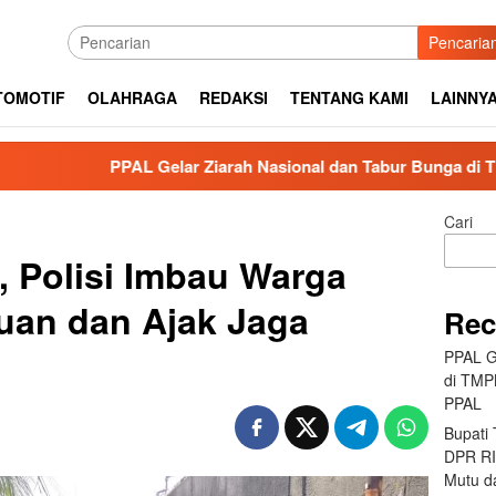
Pencaria
TOMOTIF
OLAHRAGA
REDAKSI
TENTANG KAMI
LAINNY
PAL Gelar Ziarah Nasional dan Tabur Bunga di TMPNU Kalibat
Cari
 Polisi Imbau Warga
uan dan Ajak Jaga
Rec
PPAL G
di TMP
PPAL
Bupati
DPR RI 
Mutu da