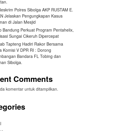
tan.
Reskrim Polres Sibolga AKP RUSTAM E.
N Jelaskan Pengungkapan Kasus
man di Jalan Mesjid
 Bandung Perkuat Program Pentahelix,
isasi Sungai Cikeruh Dipercepat
ab Tapteng Hadiri Rakor Bersama
a Komisi V DPR RI : Dorong
bangan Bandara FL Tobing dan
han Sibolga.
ent Comments
da komentar untuk ditampilkan.
egories
l