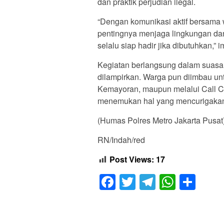
dan praktik perjudian ilegal.
“Dengan komunikasi aktif bersama
pentingnya menjaga lingkungan dan
selalu siap hadir jika dibutuhkan,
Kegiatan berlangsung dalam suasan
dilampirkan. Warga pun diimbau u
Kemayoran, maupun melalui Call C
menemukan hal yang mencurigaka
(Humas Polres Metro Jakarta Pusat
RN/Indah/red
Post Views:
17
Facebook
Twitter
Telegram
Whats
Sha