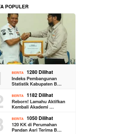
TA POPULER
1
1280 Dilihat
BERITA
Indeks Pembangunan
Statistik Kabupaten B…
2
1182 Dilihat
BERITA
Reborn! Lamahu Aktifkan
Kembali Akademi …
3
1050 Dilihat
BERITA
120 KK di Perumahan
Pandan Asri Terima B…