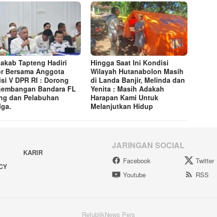
akab Tapteng Hadiri
Hingga Saat Ini Kondisi
r Bersama Anggota
Wilayah Hutanabolon Masih
si V DPR RI : Dorong
di Landa Banjir, Melinda dan
gembangan Bandara FL
Yenita : Masih Adakah
ng dan Pelabuhan
Harapan Kami Untuk
lga.
Melanjutkan Hidup
JARINGAN SOCIAL
KARIR
Facebook
Twitter
ACY
Youtube
RSS
RefublikNews Pers