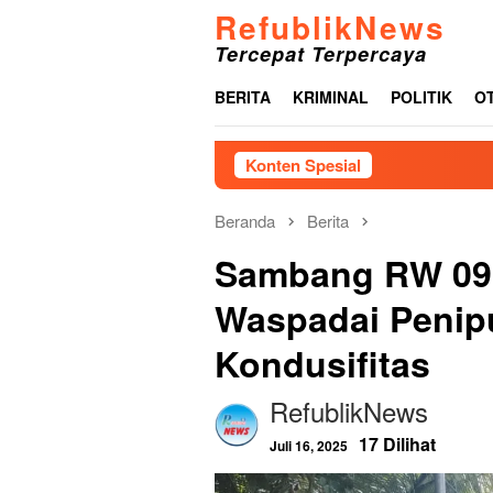
Loncat
RefublikNews
ke
Tercepat Terpercaya
konten
BERITA
KRIMINAL
POLITIK
O
Konten Spesial
P
Beranda
Berita
Sambang RW 09,
Waspadai Penip
Kondusifitas
RefublikNews
17 Dilihat
Juli 16, 2025