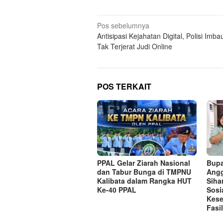
Navigasi
Pos sebelumnya
Antisipasi Kejahatan Digital, Polisi Imb
pos
Tak Terjerat Judi Online
POS TERKAIT
PPAL Gelar Ziarah Nasional
Bupa
dan Tabur Bunga di TMPNU
Angg
Kalibata dalam Rangka HUT
Siha
Ke-40 PPAL
Sosi
Kese
Fasi