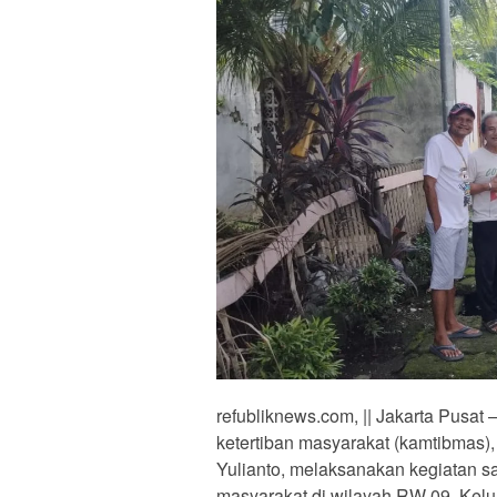
refubliknews.com, || Jakarta Pusa
ketertiban masyarakat (kamtibmas
Yulianto, melaksanakan kegiatan 
masyarakat di wilayah RW 09, Kelu