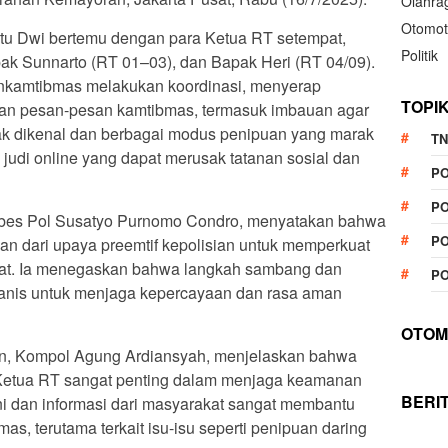
Olahra
Otomot
ptu Dwi bertemu dengan para Ketua RT setempat,
Politik
ak Sunnarto (RT 01–03), dan Bapak Heri (RT 04/09).
nkamtibmas melakukan koordinasi, menyerap
TOPI
an pesan-pesan kamtibmas, termasuk imbauan agar
ak dikenal dan berbagai modus penipuan yang marak
TN
 judi online yang dapat merusak tatanan sosial dan
P
PO
mbes Pol Susatyo Purnomo Condro, menyatakan bahwa
PO
ian dari upaya preemtif kepolisian untuk memperkuat
akat. Ia menegaskan bahwa langkah sambang dan
PO
manis untuk menjaga kepercayaan dan rasa aman
OTOM
an, Kompol Agung Ardiansyah, menjelaskan bahwa
a Ketua RT sangat penting dalam menjaga keamanan
BERI
ni dan informasi dari masyarakat sangat membantu
, terutama terkait isu-isu seperti penipuan daring