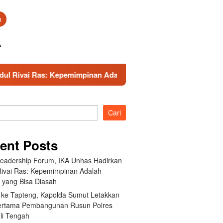
n
A
 Kepemimpinan Adalah Talenta yang Bisa Diasah
Kunker 
Cari
ent Posts
Leadership Forum, IKA Unhas Hadirkan
Rivai Ras: Kepemimpinan Adalah
a yang Bisa Diasah
 ke Tapteng, Kapolda Sumut Letakkan
ertama Pembangunan Rusun Polres
li Tengah