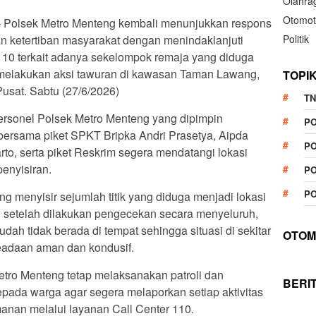
Olahra
Otomot
t – Polsek Metro Menteng kembali menunjukkan respons
 ketertiban masyarakat dengan menindaklanjuti
Politik
 110 terkait adanya sekelompok remaja yang diduga
melakukan aksi tawuran di kawasan Taman Lawang,
TOPI
usat. Sabtu (27/6/2026)
TN
personel Polsek Metro Menteng yang dipimpin
P
bersama piket SPKT Bripka Andri Prasetya, Aipda
PO
rto, serta piket Reskrim segera mendatangi lokasi
enyisiran.
PO
PO
ng menyisir sejumlah titik yang diduga menjadi lokasi
 setelah dilakukan pengecekan secara menyeluruh,
dah tidak berada di tempat sehingga situasi di sekitar
OTOM
eadaan aman dan kondusif.
etro Menteng tetap melaksanakan patroli dan
BERI
ada warga agar segera melaporkan setiap aktivitas
nan melalui layanan Call Center 110.