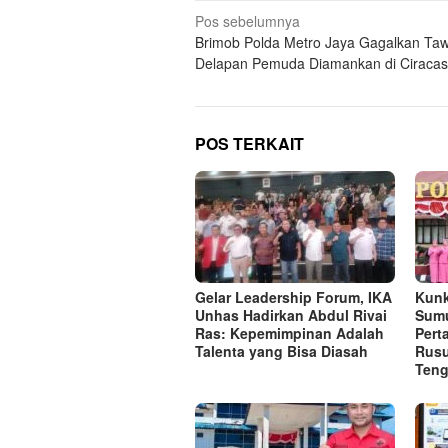
Navigasi
Pos sebelumnya
Brimob Polda Metro Jaya Gagalkan Taw
pos
Delapan Pemuda Diamankan di Ciracas
POS TERKAIT
Gelar Leadership Forum, IKA
Kunk
Unhas Hadirkan Abdul Rivai
Sumu
Ras: Kepemimpinan Adalah
Per
Talenta yang Bisa Diasah
Rusu
Ten