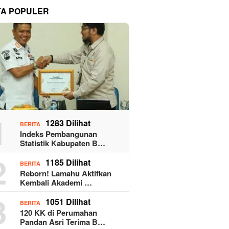
TA POPULER
1
1283 Dilihat
BERITA
Indeks Pembangunan
Statistik Kabupaten B…
2
1185 Dilihat
BERITA
Reborn! Lamahu Aktifkan
Kembali Akademi …
3
1051 Dilihat
BERITA
120 KK di Perumahan
Pandan Asri Terima B…