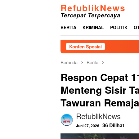
Loncat
RefublikNews
ke
Tercepat Terpercaya
konten
BERITA
KRIMINAL
POLITIK
O
Konten Spesial
Beranda
Berita
Respon Cepat 11
Menteng Sisir 
Tawuran Remaj
RefublikNews
36 Dilihat
Juni 27, 2026