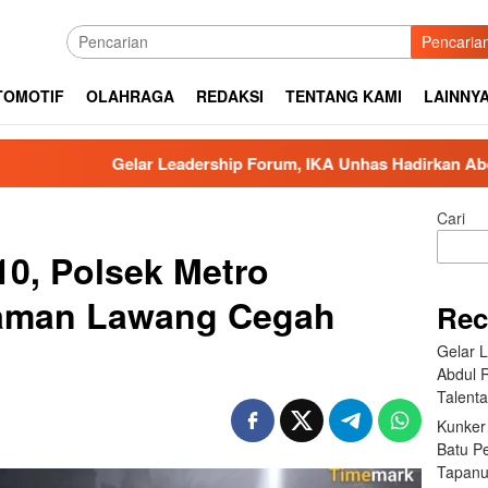
Pencaria
TOMOTIF
OLAHRAGA
REDAKSI
TENTANG KAMI
LAINNY
Gelar Leadership Forum, IKA Unhas Hadirkan Abdul Rivai Ras:
Cari
0, Polsek Metro
Taman Lawang Cegah
Rec
a
Gelar 
Abdul 
Talent
Kunker
Batu P
Tapanu