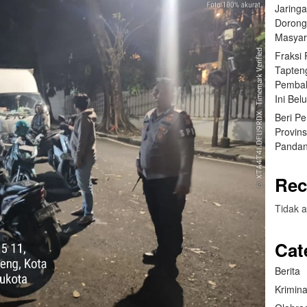
Jaring
Dorong
Masyar
Fraksi
Tapten
Pembah
Ini Bel
Beri P
Provin
Pandan
Rec
Tidak a
Cat
Berita
Krimina