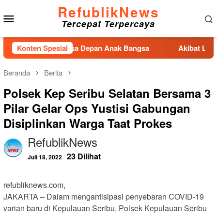
Loncat
RefublikNews
Menu
ke
Tercepat Terpercaya
konten
Mobile
 MBG untuk Masa Depan Anak Bangsa
Konten Spesial
Akibat Lamanya Pe
Beranda
Berita
Polsek Kep Seribu Selatan Bersama 3
Pilar Gelar Ops Yustisi Gabungan
Disiplinkan Warga Taat Prokes
RefublikNews
23 Dilihat
Juli 18, 2022
refubliknews.com,
JAKARTA – Dalam mengantisipasi penyebaran COVID-19
varian baru di Kepulauan Seribu, Polsek Kepulauan Seribu