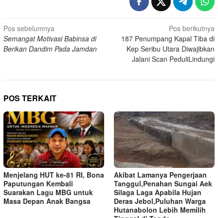
Navigasi
Pos sebelumnya
Pos berikutnya
Semangat Motivasi Babinsa di
187 Penumpang Kapal Tiba di
pos
Berikan Dandim Pada Jamdan
Kep Seribu Utara Diwajibkan
Jalani Scan PeduliLindungi
POS TERKAIT
Menjelang HUT ke-81 RI, Bona
Akibat Lamanya Pengerjaan
Paputungan Kembali
Tanggul,Penahan Sungai Aek
Suarakan Lagu MBG untuk
Silaga Laga Apabila Hujan
Masa Depan Anak Bangsa
Deras Jebol,Puluhan Warga
Hutanabolon Lebih Memilih