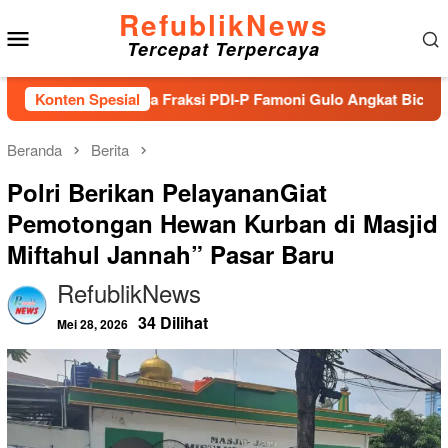
Loncat
RefublikNews
Menu
ke
Tercepat Terpercaya
konten
Mobile
irnya Ketua Fraksi PDI-P Famoni Gulo Angkat Bicara Terkait B
Konten Spesial
Beranda
Berita
Polri Berikan PelayananGiat
Pemotongan Hewan Kurban di Masjid
Miftahul Jannah” Pasar Baru
RefublikNews
34 Dilihat
Mei 28, 2026