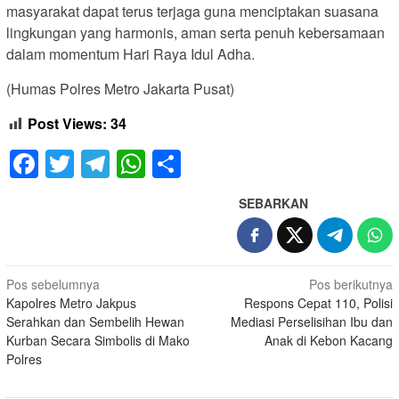
masyarakat dapat terus terjaga guna menciptakan suasana
lingkungan yang harmonis, aman serta penuh kebersamaan
dalam momentum Hari Raya Idul Adha.
(Humas Polres Metro Jakarta Pusat)
Post Views:
34
Facebook
Twitter
Telegram
WhatsApp
Share
SEBARKAN
Navigasi
Pos sebelumnya
Pos berikutnya
Kapolres Metro Jakpus
Respons Cepat 110, Polisi
pos
Serahkan dan Sembelih Hewan
Mediasi Perselisihan Ibu dan
Kurban Secara Simbolis di Mako
Anak di Kebon Kacang
Polres