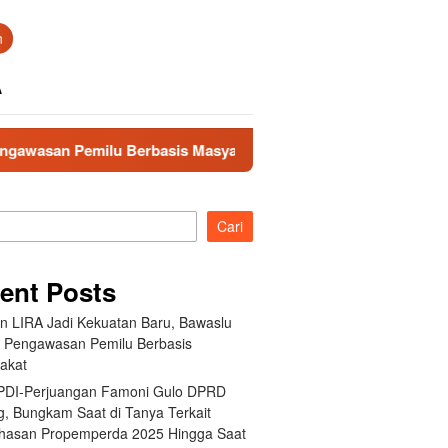
n
A
Pemilu Berbasis Masyarakat
Fraksi PDI-Perjuangan Fam
Cari
ent Posts
an LIRA Jadi Kekuatan Baru, Bawaslu
 Pengawasan Pemilu Berbasis
akat
 PDI-Perjuangan Famoni Gulo DPRD
g, Bungkam Saat di Tanya Terkait
asan Propemperda 2025 Hingga Saat