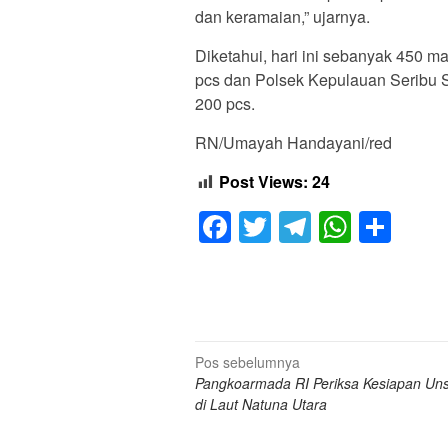
dan keramaian,” ujarnya.
Diketahui, hari ini sebanyak 450 
pcs dan Polsek Kepulauan Seribu S
200 pcs.
RN/Umayah Handayani/red
Post Views:
24
Facebook
Twitter
Telegram
Whats
Sha
Navigasi
Pos sebelumnya
Pangkoarmada RI Periksa Kesiapan Uns
pos
di Laut Natuna Utara