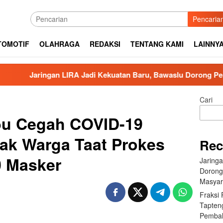
Pencaria
TOMOTIF
OLAHRAGA
REDAKSI
TENTANG KAMI
LAINNY
aringan LIRA Jadi Kekuatan Baru, Bawaslu Dorong Pengawasan 
Cari
ibu Cegah COVID-19
ak Warga Taat Prokes
Rec
0 Masker
Jaring
Dorong
Masyar
Fraksi
Tapten
Pembah