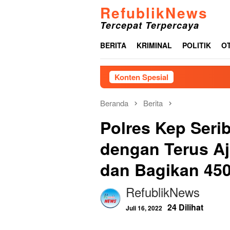
Loncat
RefublikNews
ke
Tercepat Terpercaya
konten
BERITA
KRIMINAL
POLITIK
O
Konten Spesial
J
Beranda
Berita
Polres Kep Ser
dengan Terus Aj
dan Bagikan 45
RefublikNews
24 Dilihat
Juli 16, 2022