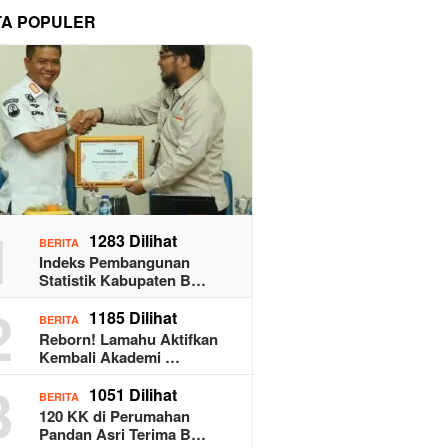
TA POPULER
1
1283 Dilihat
BERITA
Indeks Pembangunan
Statistik Kabupaten B…
2
1185 Dilihat
BERITA
Reborn! Lamahu Aktifkan
Kembali Akademi …
3
1051 Dilihat
BERITA
120 KK di Perumahan
Pandan Asri Terima B…