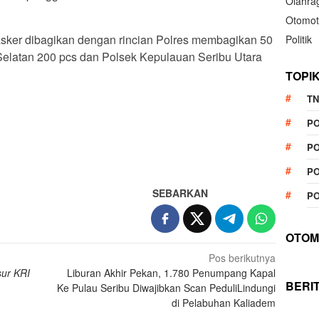
Olahra
Otomot
masker dibagikan dengan rincian Polres membagikan 50
Politik
elatan 200 pcs dan Polsek Kepulauan Seribu Utara
TOPI
TN
P
PO
App
re
PO
SEBARKAN
PO
OTOM
Pos berikutnya
ur KRI
Liburan Akhir Pekan, 1.780 Penumpang Kapal
BERI
Ke Pulau Seribu Diwajibkan Scan PeduliLindungi
di Pelabuhan Kaliadem