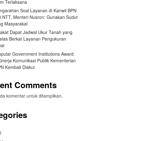
um Terlaksana
engarahan Soal Layanan di Kanwil BPN
si NTT, Menteri Nusron: Gunakan Sudut
g Masyarakat
akat Dapat Jadwal Ukur Tanah yang
Jelas Berkat Layanan Pengukuran
wal
opular Government Institutions Award
Kinerja Komunikasi Publik Kementerian
N Kembali Diakui
ent Comments
da komentar untuk ditampilkan.
egories
l