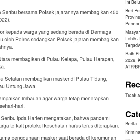
Ini Bel
Beri P
uan Seribu bersama Polsek jajarannya membagikan 450
Provin
022).
Pandan
door kepada warga yang sedang berada di Dermaga
Masyar
Lebih 
u oleh Polres sedangkan Polsek jajaran membagikan
Terjad
ahnya.
Raih P
tara membagikan di Pulau Kelapa, Pulau Harapan,
2026, 
a.
ATR/BP
u Selatan membagikan masker di Pulau Tidung,
Rec
lau Untung Jawa.
Tidak a
sampaikan imbauan agar warga tetap menerapkan
ehari-hari.
Cat
 Seribu Ipda Harlen mengatakan, bahwa pandemi
Berita
ga terkait protokol kesehatan harus terus diterapkan.
Krimina
rutama penggunaan masker saat berada di kerumunan