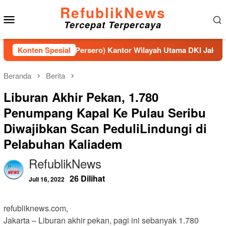
Loncat
RefublikNews
Menu
ke
Tercepat Terpercaya
konten
Mobile
Jasa Raharja (Persero) Kantor Wilayah Utama DKI Jakarta Sinerg
Konten Spesial
Beranda
Berita
Liburan Akhir Pekan, 1.780
Penumpang Kapal Ke Pulau Seribu
Diwajibkan Scan PeduliLindungi di
Pelabuhan Kaliadem
RefublikNews
26 Dilihat
Juli 16, 2022
refubliknews.com,
Jakarta – Liburan akhir pekan, pagi ini sebanyak 1.780