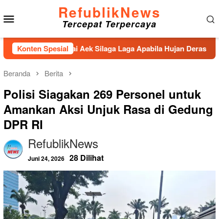
Loncat
RefublikNews
Menu
ke
Tercepat Terpercaya
konten
Mobile
n Sungai Aek Silaga Laga Apabila Hujan Deras Jebol,Puluhan W
Konten Spesial
Beranda
Berita
Polisi Siagakan 269 Personel untuk
Amankan Aksi Unjuk Rasa di Gedung
DPR RI
RefublikNews
28 Dilihat
Juni 24, 2026