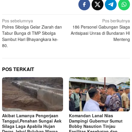
Navigasi
Pos sebelumnya
Pos berikutnya
Polres Sibolga Gelar Ziarah dan
186 Personel Gabungan Siaga
pos
Tabur Bunga di TMP Sibolga
Antisipasi Unras di Bundaran HI
Sambut Hari Bhayangkara ke-
Menteng
80.
POS TERKAIT
Akibat Lamanya Pengerjaan
Komandan Lanal Nias
Tanggul,Penahan Sungai Aek
Dampingi Gubernur Sumut
Silaga Laga Apabila Hujan
Bobby Nasution Tinjau
Deras Jebol,Puluhan Warga
Fasilitas Kesehatan dan