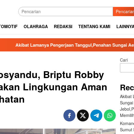
Pencaria
TOMOTIF
OLAHRAGA
REDAKSI
TENTANG KAMI
LAINNY
anya Pengerjaan Tanggul,Penahan Sungai Aek Silaga Laga Apabi
Cari
 Posyandu, Briptu Robby
takan Lingkungan Aman
Rec
hatan
Akibat
Sungai
Jebol,
Memilih
Komand
Sumut B