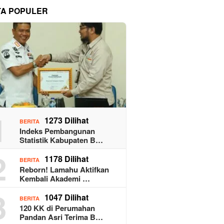
TA POPULER
1
1273 Dilihat
BERITA
Indeks Pembangunan
Statistik Kabupaten B…
2
1178 Dilihat
BERITA
Reborn! Lamahu Aktifkan
Kembali Akademi …
3
1047 Dilihat
BERITA
120 KK di Perumahan
Pandan Asri Terima B…