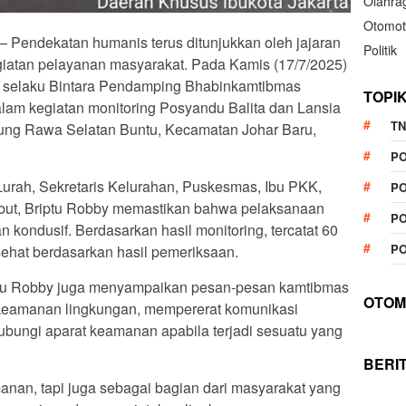
Olahra
Otomot
 — Pendekatan humanis terus ditunjukkan oleh jajaran
Politik
giatan pelayanan masyarakat. Pada Kamis (17/7/2025)
W selaku Bintara Pendamping Bhabinkamtibmas
TOPI
am kegiatan monitoring Posyandu Balita dan Lansia
TN
pung Rawa Selatan Buntu, Kecamatan Johar Baru,
P
 Lurah, Sekretaris Kelurahan, Puskesmas, Ibu PKK,
PO
but, Briptu Robby memastikan bahwa pelaksanaan
PO
 kondusif. Berdasarkan hasil monitoring, tercatat 60
PO
 sehat berdasarkan hasil pemeriksaan.
ptu Robby juga menyampaikan pesan-pesan kamtibmas
OTOM
keamanan lingkungan, mempererat komunikasi
ubungi aparat keamanan apabila terjadi sesuatu yang
BERI
anan, tapi juga sebagai bagian dari masyarakat yang