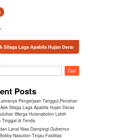
n
A
la Hujan Deras Jebol,Puluhan Warga Hutanabolon Lebih Memilih
Cari
ent Posts
 Lamanya Pengerjaan Tanggul,Penahan
 Aek Silaga Laga Apabila Hujan Deras
Puluhan Warga Hutanabolon Lebih
 Tinggal di Tenda.
an Lanal Nias Dampingi Gubernur
obby Nasution Tinjau Fasilitas