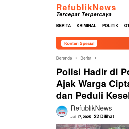
Loncat
RefublikNews
ke
Tercepat Terpercaya
konten
BERITA
KRIMINAL
POLITIK
O
Konten Spesial
Akibat Lam
Beranda
Berita
Polisi Hadir di
Ajak Warga Cip
dan Peduli Kese
RefublikNews
22 Dilihat
Juli 17, 2025