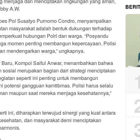
ing menjaga dan menciptakan lingkungan yang aman,
BERI
obby A.W.
ombes Pol Susatyo Purnomo Condro, menyampaikan
atan masyarakat adalah bentuk dukungan terhadap
mperkuat hubungan Polri dan warga. “Posyandu
 juga momen penting membangun kepercayaan. Polisi
 dan mendengarkan warga,” ungkapnya.
r Baru, Kompol Saiful Anwar, menambahkan bahwa
n sosial merupakan bagian dari strategi menciptakan
egiatan seperti ini penting untuk membangun
i potensi gangguan kamtibmas. Polisi harus selalu
 aman maupun saat mereka menjaga kesehatannya,”
ti ini, diharapkan terwujud sinergi yang kuat antara
a kesehatan, dan masyarakat demi menciptakan
harmonis.
)