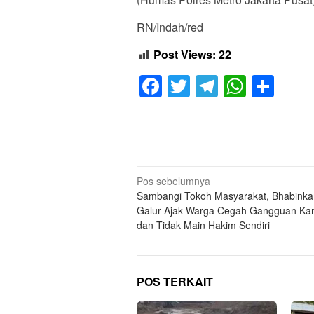
RN/Indah/red
Post Views:
22
Facebook
Twitter
Telegram
Whats
Sha
Navigasi
Pos sebelumnya
Sambangi Tokoh Masyarakat, Bhabink
pos
Galur Ajak Warga Cegah Gangguan Ka
dan Tidak Main Hakim Sendiri
POS TERKAIT