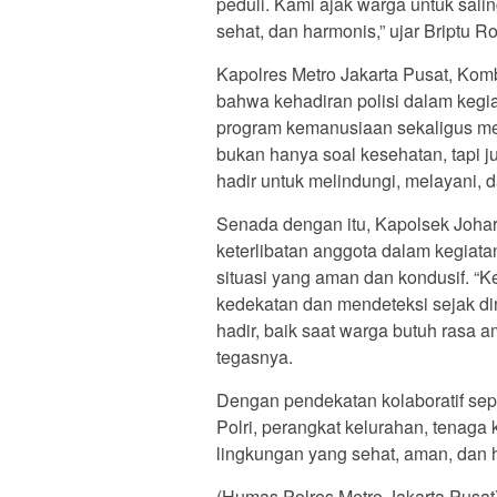
peduli. Kami ajak warga untuk sal
sehat, dan harmonis,” ujar Briptu R
Kapolres Metro Jakarta Pusat, K
bahwa kehadiran polisi dalam kegi
program kemanusiaan sekaligus me
bukan hanya soal kesehatan, tapi
hadir untuk melindungi, melayani,
Senada dengan itu, Kapolsek Joha
keterlibatan anggota dalam kegiata
situasi yang aman dan kondusif. “K
kedekatan dan mendeteksi sejak din
hadir, baik saat warga butuh rasa
tegasnya.
Dengan pendekatan kolaboratif seper
Polri, perangkat kelurahan, tenag
lingkungan yang sehat, aman, dan 
(Humas Polres Metro Jakarta Pusat