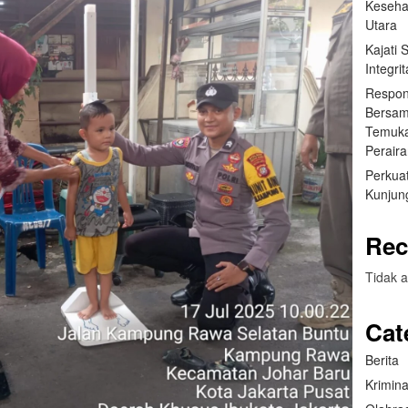
Keseha
Utara
Kajati
Integr
Respon
Bersam
Temuka
Perair
Perkuat
Kunjung
Rec
Tidak a
Cat
Berita
Krimina