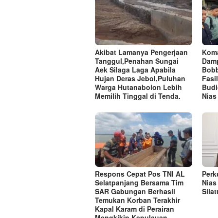
Akibat Lamanya Pengerjaan
Koma
Tanggul,Penahan Sungai
Damp
Aek Silaga Laga Apabila
Bobb
Hujan Deras Jebol,Puluhan
Fasi
Warga Hutanabolon Lebih
Budi
Memilih Tinggal di Tenda.
Nias
Respons Cepat Pos TNI AL
Perk
Selatpanjang Bersama Tim
Nias
SAR Gabungan Berhasil
Sila
Temukan Korban Terakhir
Kapal Karam di Perairan
Mengkikip Kepulauan