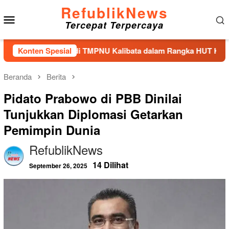
Loncat
RefublikNews
Menu
ke
Tercepat Terpercaya
konten
Mobile
 Tabur Bunga di TMPNU Kalibata dalam Rangka HUT Ke-40 PPAL
Konten Spesial
Beranda
Berita
Pidato Prabowo di PBB Dinilai
Tunjukkan Diplomasi Getarkan
Pemimpin Dunia
RefublikNews
14 Dilihat
September 26, 2025