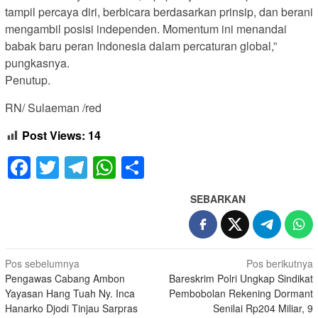
tampil percaya diri, berbicara berdasarkan prinsip, dan berani
mengambil posisi independen. Momentum ini menandai
babak baru peran Indonesia dalam percaturan global,”
pungkasnya.
Penutup.
RN/ Sulaeman /red
Post Views:
14
Facebook
Twitter
Telegram
WhatsApp
Share
SEBARKAN
Navigasi
Pos sebelumnya
Pos berikutnya
Pengawas Cabang Ambon
Bareskrim Polri Ungkap Sindikat
pos
Yayasan Hang Tuah Ny. Inca
Pembobolan Rekening Dormant
Hanarko Djodi Tinjau Sarpras
Senilai Rp204 Miliar, 9