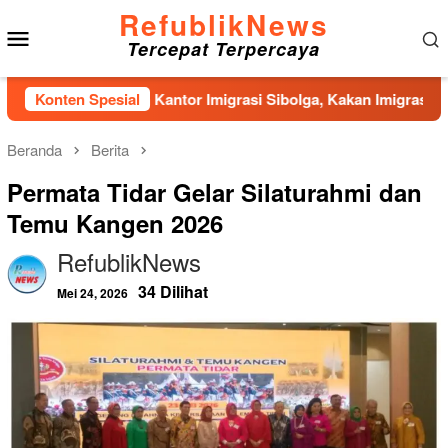
Loncat
RefublikNews
Menu
ke
Tercepat Terpercaya
konten
Mobile
mbangunan Kantor Imigrasi Sibolga, Kakan Imigrasi Kelas II Ge
Konten Spesial
Beranda
Berita
Permata Tidar Gelar Silaturahmi dan
Temu Kangen 2026
RefublikNews
34 Dilihat
Mei 24, 2026