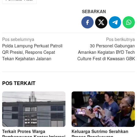
SEBARKAN
Navigasi
Pos sebelumnya
Pos berikutnya
Polda Lampung Perkuat Patroli
30 Personel Gabungan
pos
QR Presisi, Respons Cepat
Amankan Kegiatan BYD Tech
Tekan Kejahatan Jalanan
Culture Fest di Kawasan GBK
POS TERKAIT
Terkait Protes Warga
Keluarga Sutrimo Serahkan
Pembangunan Kantor Imigrasi
Proses Penelusuran