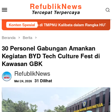
Loncat
RefublikNews
Menu
ke
Tercepat Terpercaya
konten
Mobile
 Tabur Bunga di TMPNU Kalibata dalam Rangka HUT Ke-40 PPAL
Konten Spesial
Beranda
Berita
30 Personel Gabungan Amankan
Kegiatan BYD Tech Culture Fest di
Kawasan GBK
RefublikNews
31 Dilihat
Mei 24, 2026