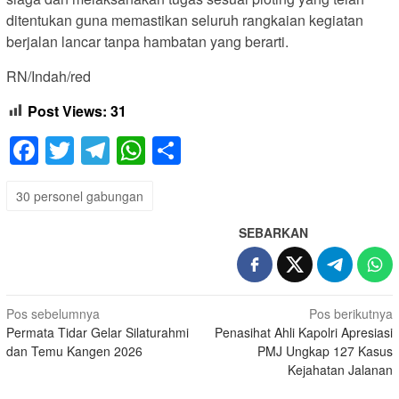
ditentukan guna memastikan seluruh rangkaian kegiatan
berjalan lancar tanpa hambatan yang berarti.
RN/Indah/red
Post Views:
31
Facebook
Twitter
Telegram
WhatsApp
Share
30 personel gabungan
SEBARKAN
Navigasi
Pos sebelumnya
Pos berikutnya
Permata Tidar Gelar Silaturahmi
Penasihat Ahli Kapolri Apresiasi
pos
dan Temu Kangen 2026
PMJ Ungkap 127 Kasus
Kejahatan Jalanan