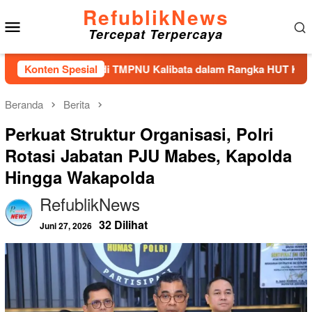
Loncat
RefublikNews
Menu
ke
Tercepat Terpercaya
konten
Mobile
bur Bunga di TMPNU Kalibata dalam Rangka HUT Ke-40 PPAL
Konten Spesial
Beranda
Berita
Perkuat Struktur Organisasi, Polri
Rotasi Jabatan PJU Mabes, Kapolda
Hingga Wakapolda
RefublikNews
32 Dilihat
Juni 27, 2026