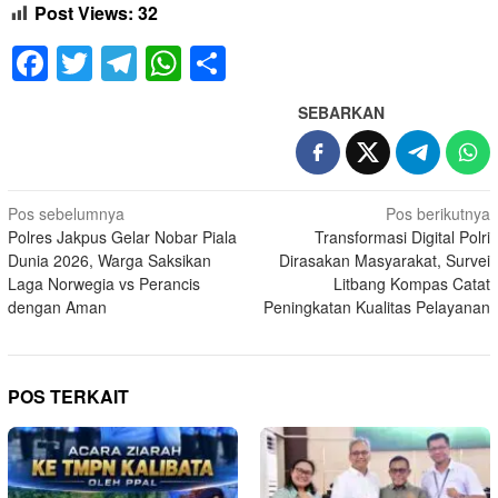
Post Views:
32
Facebook
Twitter
Telegram
WhatsApp
Share
SEBARKAN
Navigasi
Pos sebelumnya
Pos berikutnya
Polres Jakpus Gelar Nobar Piala
Transformasi Digital Polri
pos
Dunia 2026, Warga Saksikan
Dirasakan Masyarakat, Survei
Laga Norwegia vs Perancis
Litbang Kompas Catat
dengan Aman
Peningkatan Kualitas Pelayanan
POS TERKAIT