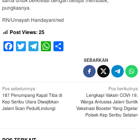
sama untuk berkreasi dengan belajar membatik,”
pungkasnya.
RN/Umayah Handayani/red
Post Views:
25
Facebook
Twitter
Telegram
WhatsApp
Share
SEBARKAN
Navigasi
Pos sebelumnya
Pos berikutnya
187 Penumpang Kapal Tiba di
Lengkapi Vaksin COVI-19,
pos
Kep Seribu Utara Diwajibkan
Warga Antusias Jalani Suntik
Jalani Scan PeduliLindungi
Vaksinasi Booster Yang Digelar
Polsek Kep Seribu Selatan
POS TERKAIT