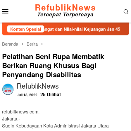
Loncat
RefublikNews
Menu
ke
Tercepat Terpercaya
konten
Mobile
enjiwai Semangat dan Nilai-nilai Kejuangan Jsn 45
Konten Spesial
Terk
Beranda
Berita
Pelatihan Seni Rupa Membatik
Berikan Ruang Khusus Bagi
Penyandang Disabilitas
RefublikNews
25 Dilihat
Juli 18, 2022
refubliknews.com,
Jakarta,-
Sudin Kebudayaan Kota Administrasi Jakarta Utara