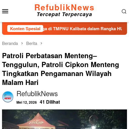
Loncat
RefublikNews
Menu
ke
Tercepat Terpercaya
konten
Mobile
n Tabur Bunga di TMPNU Kalibata dalam Rangka HUT Ke-40 PPA
Konten Spesial
Beranda
Berita
Patroli Perbatasan Menteng–
Tenggulun, Patroli Cipkon Menteng
Tingkatkan Pengamanan Wilayah
Malam Hari
RefublikNews
41 Dilihat
Mei 12, 2026