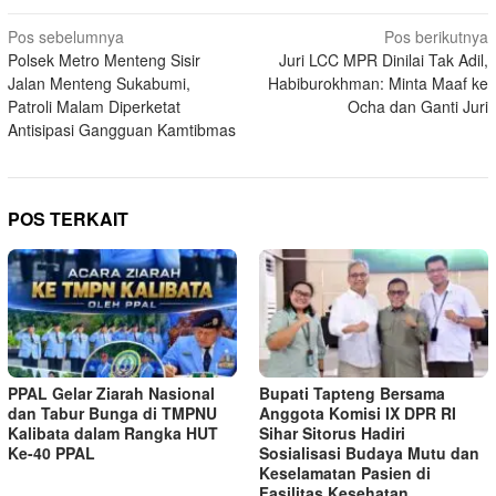
Navigasi
Pos sebelumnya
Pos berikutnya
Polsek Metro Menteng Sisir
Juri LCC MPR Dinilai Tak Adil,
pos
Jalan Menteng Sukabumi,
Habiburokhman: Minta Maaf ke
Patroli Malam Diperketat
Ocha dan Ganti Juri
Antisipasi Gangguan Kamtibmas
POS TERKAIT
PPAL Gelar Ziarah Nasional
Bupati Tapteng Bersama
dan Tabur Bunga di TMPNU
Anggota Komisi IX DPR RI
Kalibata dalam Rangka HUT
Sihar Sitorus Hadiri
Ke-40 PPAL
Sosialisasi Budaya Mutu dan
Keselamatan Pasien di
Fasilitas Kesehatan.