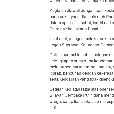
wilayah Kecamatan Cempaka Putih, S
Kegiatan diawali dengan apel kes
pada pukul yang dipimpin oleh Pad
dalam operasi tersebut, terdiri da
Polres Metro Jakarta Pusat.
Usai apel, petugas melaksanakan raz
Letjen Suprapto, Kelurahan Cempak
Dalam operasi tersebut, petugas 
kelengkapan surat-surat kendaraan
meliputi senjata tajam, senjata api
(curat), pencurian dengan kekerasa
serta kendaraan yang tidak dileng
Setelah kegiatan razia stasioner sel
wilayah Cempaka Putih guna mengan
warga, balap liar, serta siap mere
110.