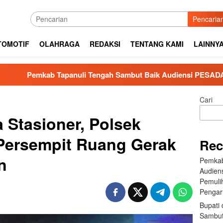
Pencaria
TOMOTIF
OLAHRAGA
REDAKSI
TENTANG KAMI
LAINNY
anuli Tengah Sambut Baik Audiensi PESADA: Perkuat Kolabora
Cari
a Stasioner, Polsek
Persempit Ruang Gerak
Rec
n
Pemkab
Audien
Pemuli
Pengar
Bupati 
Sambut