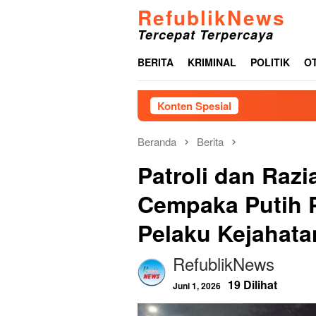
Loncat
RefublikNews
ke
Tercepat Terpercaya
konten
BERITA
KRIMINAL
POLITIK
O
Konten Spesial
Pemkab Tap
Beranda
Berita
Patroli dan Razi
Cempaka Putih 
Pelaku Kejahata
RefublikNews
19 Dilihat
Juni 1, 2026