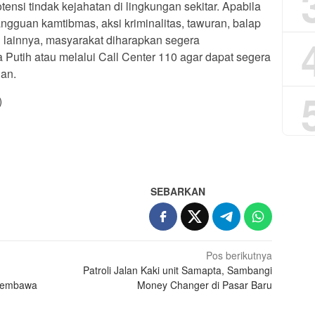
nsi tindak kejahatan di lingkungan sekitar. Apabila
gguan kamtibmas, aksi kriminalitas, tawuran, balap
n lainnya, masyarakat diharapkan segera
utih atau melalui Call Center 110 agar dapat segera
ian.
)
App
re
SEBARKAN
Pos berikutnya
Patroli Jalan Kaki unit Samapta, Sambangi
 Pembawa
Money Changer di Pasar Baru