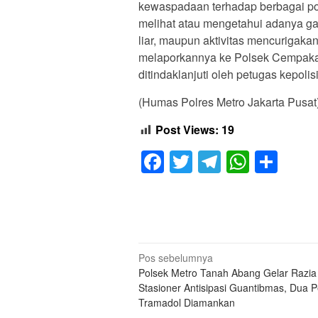
kewaspadaan terhadap berbagai pote
melihat atau mengetahui adanya gan
liar, maupun aktivitas mencurigaka
melaporkannya ke Polsek Cempaka P
ditindaklanjuti oleh petugas kepolis
(Humas Polres Metro Jakarta Pusat
Post Views:
19
Facebook
Twitter
Telegram
Whats
Sha
Navigasi
Pos sebelumnya
Polsek Metro Tanah Abang Gelar Razia
pos
Stasioner Antisipasi Guantibmas, Dua
Tramadol Diamankan