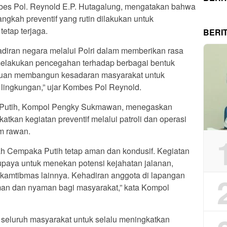
mbes Pol. Reynold E.P. Hutagalung, mengatakan bahwa
ngkah preventif yang rutin dilakukan untuk
etap terjaga.
BERI
adiran negara melalui Polri dalam memberikan rasa
elakukan pencegahan terhadap berbagai bentuk
rtujuan membangun kesadaran masyarakat untuk
ingkungan,” ujar Kombes Pol Reynold.
 Putih, Kompol Pengky Sukmawan, menegaskan
tkan kegiatan preventif melalui patroli dan operasi
m rawan.
h Cempaka Putih tetap aman dan kondusif. Kegiatan
upaya untuk menekan potensi kejahatan jalanan,
n kamtibmas lainnya. Kehadiran anggota di lapangan
man dan nyaman bagi masyarakat,” kata Kompol
eluruh masyarakat untuk selalu meningkatkan