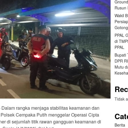
Ground
Rusun 
Wakil 
Persia
Gotong
PPAL G
di TMP
PPAL
Bupati
DPR RI 
Mutu da
Keseha
Rec
Tidak a
 – Dalam rangka menjaga stabilitas keamanan dan
Cat
, Polsek Cempaka Putih menggelar Operasi Cipta
ner di sejumlah titik rawan gangguan keamanan di
Berita