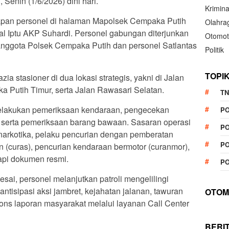
enin (1/6/2026) dini hari.
Krimina
iapan personel di halaman Mapolsek Cempaka Putih
Olahra
al Iptu AKP Suhardi. Personel gabungan diterjunkan
Otomot
ri anggota Polsek Cempaka Putih dan personel Satlantas
Politik
TOPI
ia stasioner di dua lokasi strategis, yakni di Jalan
a Putih Timur, serta Jalan Rawasari Selatan.
TN
melakukan pemeriksaan kendaraan, pengecekan
P
 serta pemeriksaan barang bawaan. Sasaran operasi
PO
, narkotika, pelaku pencurian dengan pemberatan
PO
n (curas), pencurian kendaraan bermotor (curanmor),
kapi dokumen resmi.
PO
esai, personel melanjutkan patroli mengelilingi
tisipasi aksi jambret, kejahatan jalanan, tawuran
OTOM
spons laporan masyarakat melalui layanan Call Center
BERI