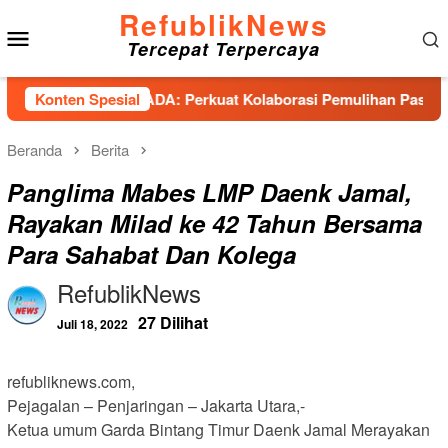
Loncat
RefublikNews
Menu
ke
Tercepat Terpercaya
konten
Mobile
diensi PESADA: Perkuat Kolaborasi Pemulihan Pascabencana d
Konten Spesial
Beranda
Berita
Panglima Mabes LMP Daenk Jamal,
Rayakan Milad ke 42 Tahun Bersama
Para Sahabat Dan Kolega
RefublikNews
27 Dilihat
Juli 18, 2022
refubliknews.com,
Pejagalan – Penjaringan – Jakarta Utara,-
Ketua umum Garda Bintang Timur Daenk Jamal Merayakan