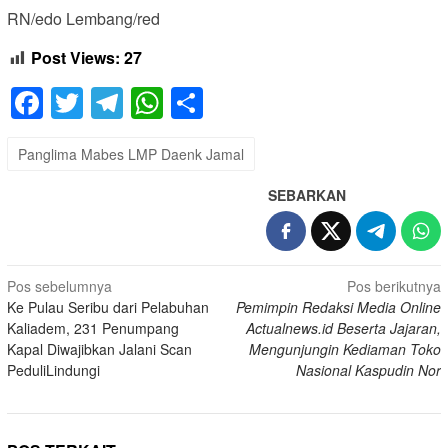
RN/edo Lembang/red
Post Views:
27
Facebook
Twitter
Telegram
WhatsApp
Share
Panglima Mabes LMP Daenk Jamal
SEBARKAN
Navigasi
Pos sebelumnya
Pos berikutnya
Ke Pulau Seribu dari Pelabuhan
Pemimpin Redaksi Media Online
pos
Kaliadem, 231 Penumpang
Actualnews.id Beserta Jajaran,
Kapal Diwajibkan Jalani Scan
Mengunjungin Kediaman Toko
PeduliLindungi
Nasional Kaspudin Nor